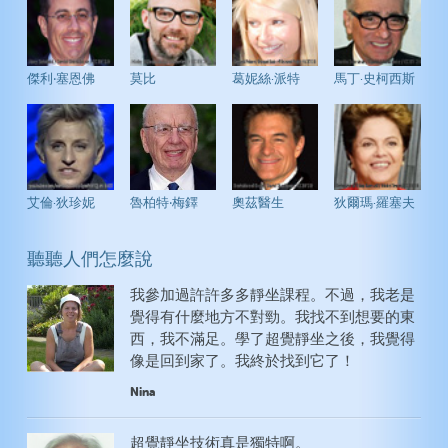
傑利‧塞恩佛
莫比
葛妮絲·派特
馬丁·史柯西斯
艾倫·狄珍妮
魯柏特‧梅鐸
奧茲醫生
狄爾瑪·羅塞夫
聽聽人們怎麼說
我參加過許許多多靜坐課程。不過，我老是
覺得有什麼地方不對勁。我找不到想要的東
西，我不滿足。學了超覺靜坐之後，我覺得
像是回到家了。我終於找到它了！
Nina
超覺靜坐技術真是獨特啊。