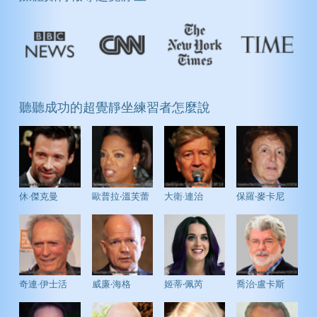
聽聽成功的超覺靜坐練習者怎麼說
休·傑克曼
歐普拉‧溫芙蕾
大衛·連治
保羅‧麥卡尼
奇連·伊士活
威廉‧海格
姬蒂‧佩芮
喬治‧盧卡斯