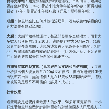
變得更年輕：
超覺靜坐能逆轉衰老過程。平均而言，短期超
覺靜坐練習者（3年）看起來比實際年齡年輕5歲；而長期練
習者（7年）則看起來年輕12歲（詳見：變得更年輕）。
成癮：
超覺靜坐比任何其他根治煙草、酒精或藥物成癮的研
究方法更有效2至10倍。
大腦：
大腦開始整體運作，甚至開發更多全腦潛力，而非大
多數人只使用的5％至10％。這將提昇智力與創造力，與練
習者年齡多寡無關，這現象通常被人認為是不可能的。相同
地，與腦部低功能有關的疑難雜症（比方像注意力不足過動
症）能夠透過超覺靜坐自發性地正常化。
自我發展或自我實現（尤其與自我接納和自信有關）：
這份
分析指出個人發展通常在20歲左右停滯，但透過超覺靜坐便
出現顯著增長，無論這個人是在15歲或55歲開始練習。這現
象被認為是幾乎不可能的（詳見：成功）。
社會效應：
這些可說是超覺靜坐最驚人的效果。50多項研究顯示，一小
群進階超覺靜坐悉諦計劃練習者能對整個國家人民思維方式