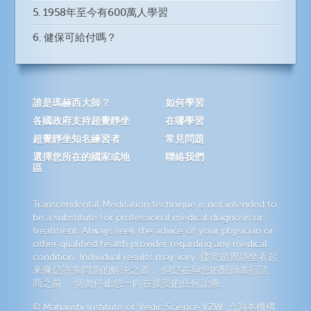
5. 1958年至今有600萬人學習
6. 健保可給付嗎？
誰是瑪赫西大師？
如何學習
各國政府支持超覺靜坐
在哪學習
超覺靜坐知名練習者
常見問題
選擇您所在的國家或地
聯絡我們
區
Transcendental Meditation technique is not intended to
be a substitute for professional medical diagnosis or
treatment. Always seek the advice of your physician or
other qualified health provider regarding any medical
condition. Individual results may vary. 儘管超覺靜坐看起
來像是許多問題的解決之道， 但是在與您的醫師進行諮
商之前， 切勿停止您一向在接受的任何治療。
© Maharishi Institute of Vedic Science VZW. 洽詢本機構