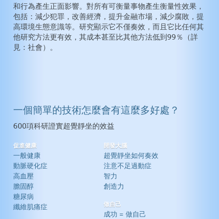
和行為產生正面影響。對所有可衡量事物產生衡量性效果，
包括：減少犯罪，改善經濟，提升金融市場，減少腐敗，提
高環境生態意識等。研究顯示它不僅奏效，而且它比任何其
他研究方法更有效，其成本甚至比其他方法低到99％（詳
見：社會）。
一個簡單的技術怎麼會有這麼多好處？
600項科研證實超覺靜坐的效益
促進健康
開發大腦
一般健康
超覺靜坐如何奏效
動脈硬化症
注意不足過動症
高血壓
智力
膽固醇
創造力
糖尿病
做自己
纖維肌痛症
成功 = 做自己