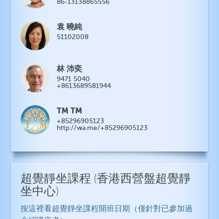
86-13138865556
袁 曉純
51102008
林 沛奕
9471 5040
+8613689581944
TM TM
+85296905123
http://wa.me/+85296905123
超覺靜坐課程
(香港西營盤超覺靜
坐中心)
按這裡看超覺靜坐課程開班日期（僅針對已參加過