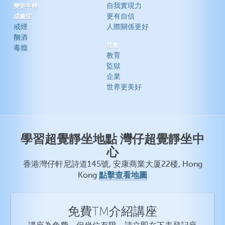
自我實現力
變更年輕
更有自信
成癒症
戒煙
人際關係更好
酗酒
社會
毒癮
教育
監獄
企業
世界更美好
學習超覺靜坐地點 灣仔超覺靜坐中
心
香港灣仔軒尼詩道145號, 安康商業大厦22楼, Hong
點擊查看地圖
Kong
免費TM介紹講座