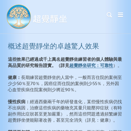
概述超覺靜坐的卓越驚人效果
這些效果已經過成千上萬名超覺靜坐練習者的個人體驗與最
高品質的研究報告證實。（詳見
超覺靜坐研究：可靠性
）。
健康：
長期練習超覺靜坐的人當中，一般而言住院的案例至
少少50％至70％，因癌症而住院的案例則少55％，另外因
心血管疾病住院案例則少將近90％。
慢性疾病：
經過西藥兩千年的研發進化，某些慢性疾病仍找
不出病因，治療這些疾病的藥物充其量只能壓抑症狀（有時
副作用比症狀甚至更加嚴重），然而這些問題透過頻繁練習
超覺靜坐便能顯著改善，甚至完全消失（詳見：健康）。