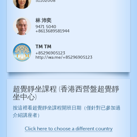
51102008
林 沛奕
9471 5040
+8613689581944
TM TM
+85296905123
http://wa.me/+85296905123
超覺靜坐課程
(香港西營盤超覺靜
坐中心)
按這裡看超覺靜坐課程開班日期（僅針對已參加過
介紹講座者）
Click here to choose a different country