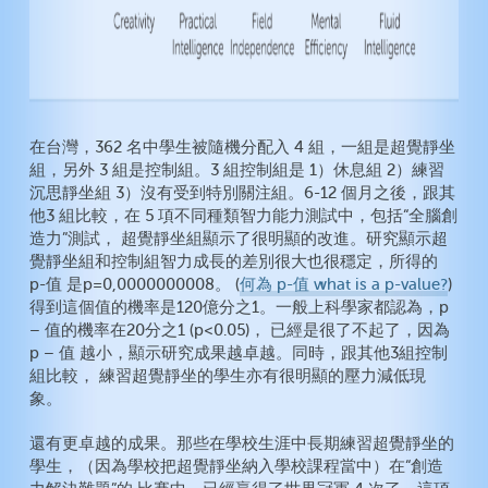
在台灣，362 名中學生被隨機分配入 4 組，一組是超覺靜坐
組，另外 3 組是控制組。3 組控制組是 1）休息組 2）練習
沉思靜坐組 3）沒有受到特別關注組。6-12 個月之後，跟其
他3 組比較，在 5 項不同種類智力能力測試中，包括“全腦創
造力”測試， 超覺靜坐組顯示了很明顯的改進。研究顯示超
覺靜坐組和控制組智力成長的差別很大也很穩定，所得的
p-值 是p=0,0000000008。 (
何為 p-值 what is a p-value?
)
得到這個值的機率是120億分之1。一般上科學家都認為，p
– 值的機率在20分之1 (p<0.05)， 已經是很了不起了，因為
p – 值 越小，顯示研究成果越卓越。同時，跟其他3組控制
組比較， 練習超覺靜坐的學生亦有很明顯的壓力減低現
象。
還有更卓越的成果。那些在學校生涯中長期練習超覺靜坐的
學生，（因為學校把超覺靜坐納入學校課程當中）在“創造