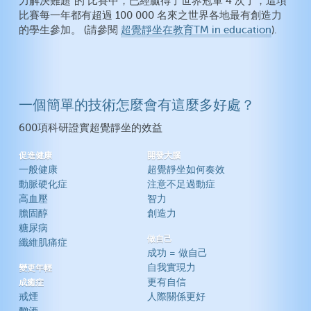
力解決難題”的 比賽中，已經贏得了世界冠軍 4 次了，這項
比賽每一年都有超過 100 000 名來之世界各地最有創造力
的學生參加。 (請參閱
超覺靜坐在教育TM in education
).
一個簡單的技術怎麼會有這麼多好處？
600項科研證實超覺靜坐的效益
促進健康
開發大腦
一般健康
超覺靜坐如何奏效
動脈硬化症
注意不足過動症
高血壓
智力
膽固醇
創造力
糖尿病
做自己
纖維肌痛症
成功 = 做自己
自我實現力
變更年輕
更有自信
成癒症
戒煙
人際關係更好