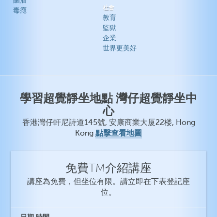
酗酒
社會
毒癮
教育
監獄
企業
世界更美好
學習超覺靜坐地點 灣仔超覺靜坐中
心
香港灣仔軒尼詩道145號, 安康商業大厦22楼, Hong
點擊查看地圖
Kong
免費TM介紹講座
講座為免費，但坐位有限。請立即在下表登記座
位。
日期
時間