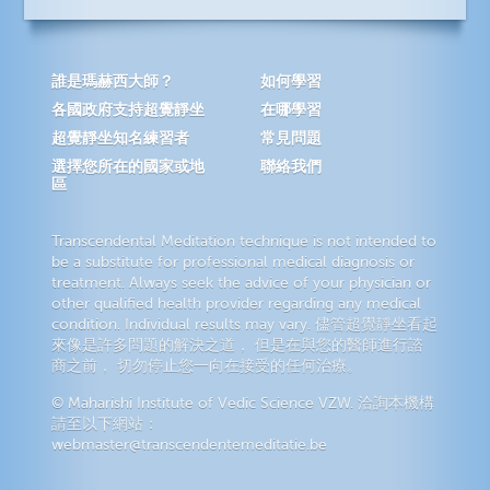
誰是瑪赫西大師？
如何學習
各國政府支持超覺靜坐
在哪學習
超覺靜坐知名練習者
常見問題
選擇您所在的國家或地
聯絡我們
區
Transcendental Meditation technique is not intended to
be a substitute for professional medical diagnosis or
treatment. Always seek the advice of your physician or
other qualified health provider regarding any medical
condition. Individual results may vary. 儘管超覺靜坐看起
來像是許多問題的解決之道， 但是在與您的醫師進行諮
商之前， 切勿停止您一向在接受的任何治療。
© Maharishi Institute of Vedic Science VZW. 洽詢本機構
請至以下網站：
webmaster@transcendentemeditatie.be