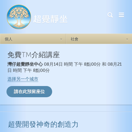
個人
社會
免費TM介紹講座
超覺靜坐如何奏效
超覺靜坐如何奏效
灣仔超覺靜坐中心
08月14日 時間 下午 8點00分 和 08月21
做自己
焦慮症
日 時間 下午 8點00分
自我實現力
憂鬱症
选择另一个城市
自信心
創傷後壓力症候群
人際關係
失眠症
情緒的穩定
衝動
超覺開發神奇的創造力
一般健康
超覺靜坐如何奏效