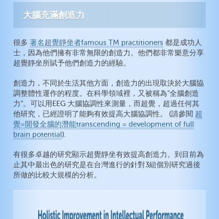
動脈硬化症
注意力不足過動症
大腦充滿創造力
膽固醇
智力
糖尿病
創造力
很多
著名超覺靜坐者famous TM practitioners
都是成功人
高血壓
士，因為他們擁有非常無限的創造力。他們都非常樂意分享
纖維肌痛症
超覺靜坐所賦予他們創造力的經驗。
永遠年輕
創造力，不同於生活其他方面，創造力的出現取決於大腦協
戒煙
調整體性運作的程度。在科學領域裡，又被稱為“全腦創造
酗酒
力”。可以用EEG 大腦協調性來測量，而超覺，超過任何其
他研究，已經證明了能夠有效提高大腦協調性。 (請參閱
超
毒癮
覺=開發全腦的潛能transcending = development of full
brain potential
).
有很多卓越的研究顯示超覺靜坐有效提高創造力。到目前為
止其中最出色的研究是在台灣進行的針對3組個別研究過後
所做的比較大規模的分析。