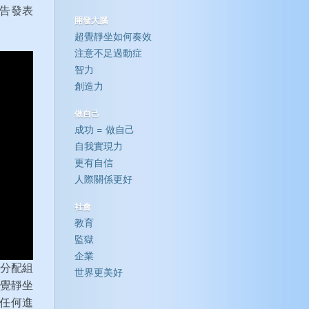
告發表
開發大腦
超覺靜坐如何奏效
注意不足過動症
智力
創造力
做自己
成功 = 做自己
自我實現力
更有自信
人際關係更好
社會
教育
監獄
企業
機分配組
世界更美好
超覺靜坐
任何進