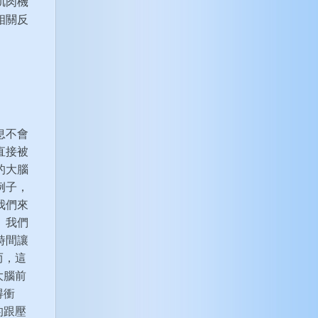
肌肉機
相關反
息不會
直接被
的大腦
例子，
我們來
。我們
時間讓
而，這
大腦前
得衝
的跟壓