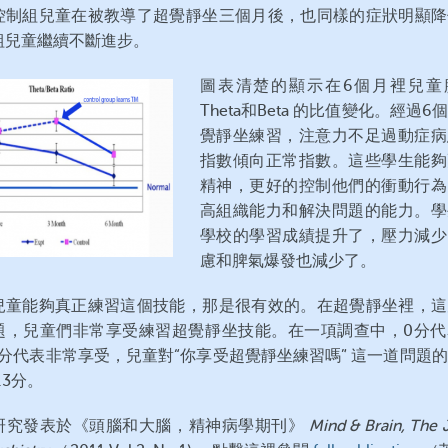
控制組兒童在被教導了超覺靜坐三個月後，也同樣的症狀明顯降
組兒童繼續不斷進步。
圖表清楚的顯示在6個月裡兒童
Theta和Beta 的比值變化。經過6
覺靜坐練習，注意力不足過動症病
指數傾向正常指數。這些學生能夠
精神，更好的控制他們的衝動行為
高組織能力和解決問題的能力。學
學校的學習成績提升了，壓力減少
慮和脾氣爆發也減少了。
兒童能夠真正練習這個技能，那是很有效的。在超覺靜坐裡，這
題，兒童們非常享受練習超覺靜坐技能。在一項調查中，0分代
7分代表非常享受，兒童對“你享受超覺靜坐練習嗎” 這一道問題
.3分。
研究發表於《頭腦和大腦，精神病學期刊》
Mind & Brain, The 