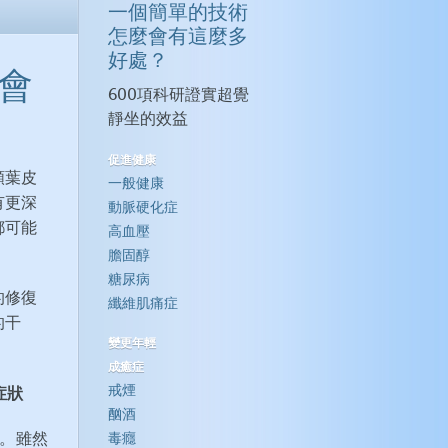
一個簡單的技術
怎麼會有這麼多
好處？
會
600項科研證實超覺
靜坐的效益
促進健康
額葉皮
一般健康
有更深
動脈硬化症
都可能
高血壓
膽固醇
糖尿病
的修復
纖維肌痛症
的干
變更年輕
成癒症
戒煙
症狀
酗酒
了。雖然
毒癮