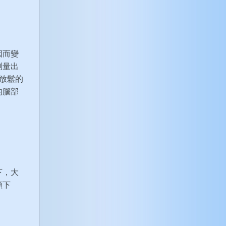
因而變
測量出
體放鬆的
的腦部
下，大
顯下