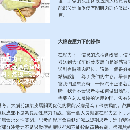
後，所做的決定會被送到大腦負責
能部位進而促使有關肌肉部位做出
應。
大腦在壓力下的操作
在壓力下，信息的流程會改變，信
在壓力下，大腦前
被送到大腦前額葉皮層而是從感官
額葉皮層會被關
送到有關肌肉部位。這是一個很好
閉，然後出現機能
結構設計：為了我們的生存。舉個
反應以保護我們
當我們過馬路時，一輛汽車正衝著
時，我們不會思考要如何做出應對
需要立刻以最快的速度跳開。沒有
思考。大腦前額葉皮層關閉促使的機能反應是為了保護我們。然
能反應並不是為長期性壓力而設。當一個人長期處在壓力之下，
皮層會永久性關閉。思考的程序會自動消減成短期思考，進而變
大部分注意力不足過動症的症狀都和不能控制衝動有關。很顯然