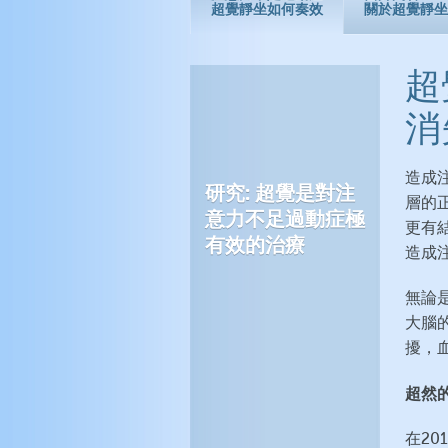
超覺靜坐如何奏效
關於超覺靜坐
超
消
造成
研究: 超覺是對注
層的
意力不足過動症極
更有
有效的治療
造成
無論
大腦
擾，
超然
在2