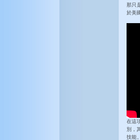
那只
於美
在這
別，
技能