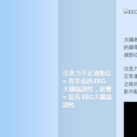
大腦
的腦
個部
注意
注意力不足過動症
正常
= 異常低的 EEG
之統
大腦協調性，超覺
影片
= 提高 EEG大腦協
調性