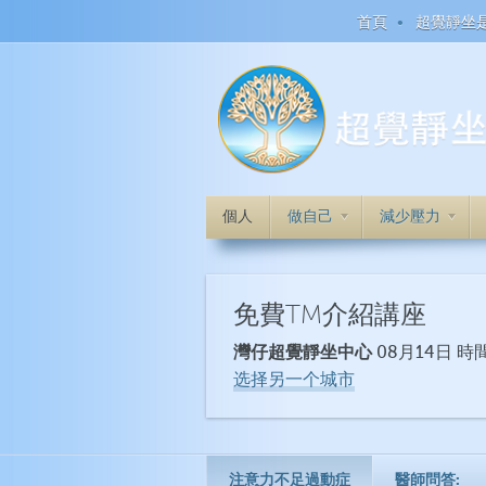
首頁
超覺靜坐
個人
做自己
減少壓力
免費TM介紹講座
灣仔超覺靜坐中心
08月14日 時間
选择另一个城市
注意力不足過動症
醫師問答: