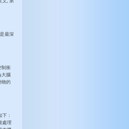
文, 第
使是最深
控制衝
為大腦
動物的
如下：
被處理