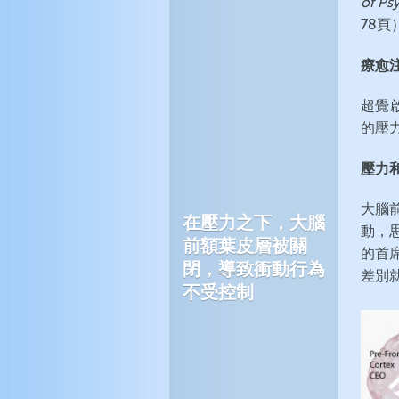
of Psy
78頁
療愈
超覺
的壓力
壓力
大腦
在壓力之下，大腦
動，
前額葉皮層被關
的首
閉，導致衝動行為
差別
不受控制