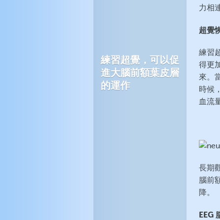
力相
超覺
練習
練習超覺，可以促
得更
進大腦前額葉皮層
來。當
的運作
時候
血流
長期
腦前
降。
EEG