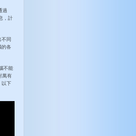
通過
息，計
出不同
腦的各
腦不能
對萬有
。以下