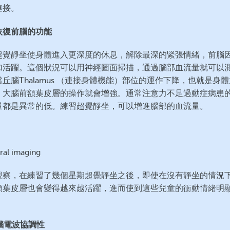
連接。
恢復前腦的功能
超覺靜坐使身體進入更深度的休息，解除最深的緊張情緒，前腦
加活躍。這個狀況可以用神經圖面掃描，通過腦部血流量就可以
丘腦Thalamus （連接身體機能）部位的運作下降，也就是身
，大腦前額葉皮層的操作就會增強。通常注意力不足過動症病患
量都是異常的低。練習超覺靜坐，可以增進腦部的血流量。
觀察，在練習了幾個星期超覺靜坐之後，即使在沒有靜坐的情況
額葉皮層也會變得越來越活躍，進而使到這些兒童的衝動情緒明
 腦電波協調性