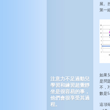
展。
第一
如果
注意力不足過動兒
是問
學習和練習超覺靜
不，
坐是很容易的事，
數是5
他們會很享受其過
程。
這項