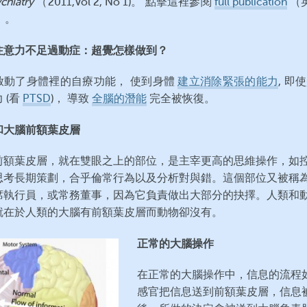
chiatry
（2011,Vol 2, No 1)。 點擊這裡參閱
full publication
（英
）。
注意力不足過動症：超覺怎樣做到？
啟動了身體裡的自療功能， 使到身體
建立消除緊張的能力
, 即
 (看
PTSD
)， 導致
全腦的潛能
完全被恢復。
和大腦前額葉皮層
前額葉皮層，就在雙眼之上的部位，是主宰更高的思維操作，如
思考長期策劃，合乎倫常行為以及分析對與錯。這個部位又被稱
席執行員，或常務董事，因為它負責做出大部分的抉擇。人類和
就在於人類的大腦有前額葉皮層而動物卻沒有。
正常的大腦操作
在正常的大腦操作中，信息的流程
感官把信息送到前額葉皮層，信息