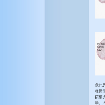
我們
種機
額葉
動。