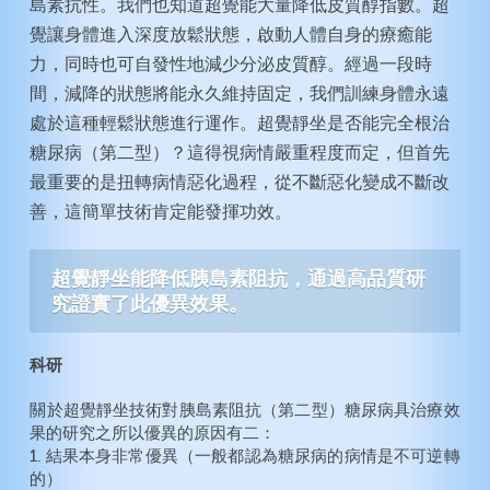
島素抗性。我們也知道超覺能大量降低皮質醇指數。超
覺讓身體進入深度放鬆狀態，啟動人體自身的療癒能
力，同時也可自發性地減少分泌皮質醇。經過一段時
間，減降的狀態將能永久維持固定，我們訓練身體永遠
處於這種輕鬆狀態進行運作。超覺靜坐是否能完全根治
糖尿病（第二型）？這得視病情嚴重程度而定，但首先
最重要的是扭轉病情惡化過程，從不斷惡化變成不斷改
善，這簡單技術肯定能發揮功效。
超覺靜坐
能
降低胰島素阻抗，通過高品質研
究證實
了此優異
效果。
科研
關於超覺靜坐技術對胰島素阻抗（第二型）糖尿病具治療效
果的研究之所以優異的原因有二：
1. 結果本身非常優異（一般都認為糖尿病的病情是不可逆轉
的）