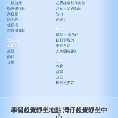
一般健康
超覺靜坐如何奏效
動脈硬化症
注意不足過動症
高血壓
智力
膽固醇
創造力
糖尿病
做自己
纖維肌痛症
成功 = 做自己
自我實現力
變更年輕
更有自信
成癒症
戒煙
人際關係更好
酗酒
社會
毒癮
教育
監獄
企業
世界更美好
學習超覺靜坐地點 灣仔超覺靜坐中
心