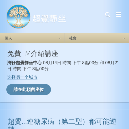
個人
社會
免費TM介紹講座
超覺靜坐如何奏效
超覺靜坐如何奏效
灣仔超覺靜坐中心
08月14日 時間 下午 8點00分 和 08月21
做自己
焦慮症
日 時間 下午 8點00分
自我實現力
憂鬱症
选择另一个城市
自信心
創傷後壓力症候群
人際關係
失眠症
情緒的穩定
衝動
超覺…連糖尿病（第二型）都可能逆
一般健康
超覺靜坐如何奏效