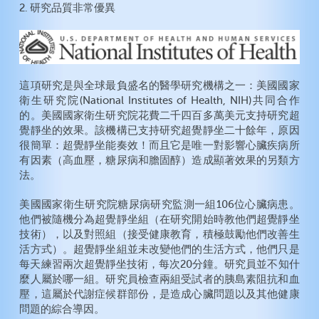
2. 研究品質非常優異
這項研究是與全球最負盛名的醫學研究機構之一：美國國家
衛生研究院(National Institutes of Health, NIH)共同合作
的。美國國家衛生研究院花費二千四百多萬美元支持研究超
覺靜坐的效果。該機構已支持研究超覺靜坐二十餘年，原因
很簡單：超覺靜坐能奏效！而且它是唯一對影響心臟疾病所
有因素（高血壓，糖尿病和膽固醇）造成顯著效果的另類方
法。
美國國家衛生研究院糖尿病研究監測一組106位心臟病患。
他們被隨機分為超覺靜坐組（在研究開始時教他們超覺靜坐
技術），以及對照組（接受健康教育，積極鼓勵他們改善生
活方式）。超覺靜坐組並未改變他們的生活方式，他們只是
每天練習兩次超覺靜坐技術，每次20分鐘。研究員並不知什
麼人屬於哪一組。研究員檢查兩組受試者的胰島素阻抗和血
壓，這屬於代謝症候群部份，是造成心臟問題以及其他健康
問題的綜合導因。