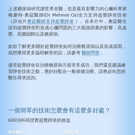
上述糖尿病研究讓世界名醫，也是最具影響力的心臟科專家
梅麥特‧奧茲醫師(Dr. Mehmet Oz)全力支持超覺靜坐技術
（詳短片
奧茲醫師支持超覺靜坐
）。在本片中，奧茲醫生
談到超覺靜坐對造成心臟問題的三大風險因素的影響：高血
壓、高膽固醇以及糖尿病。
如欲了解更多關於超覺靜坐如何治療糖尿病以及造成原因，
或想獲得更多協助解答的話，請參考
醫師問答
。
儘管超覺靜坐在治療糖尿病方面非常成功，我們還是建議練
習靜坐技術之餘，應好好配合一般保健治療。請務必向您的
醫生尋求諮詢。
一個簡單的技術怎麼會有這麼多好處？
600項科研證實超覺靜坐的效益
促進健康
開發大腦