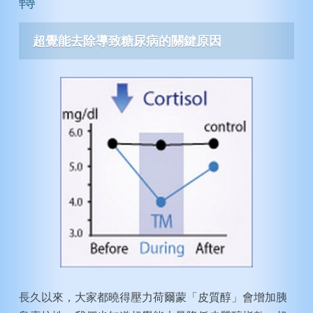
轉
動脈硬化症
注意力不足過動症
膽固醇
智力
超
覺能去
除
導致
糖尿病的
關鍵
原因
糖尿病
創造力
高血壓
纖維肌痛症
永遠年輕
戒煙
酗酒
毒癮
長久以來，大家都曉得壓力荷爾蒙「皮質醇」會增加胰