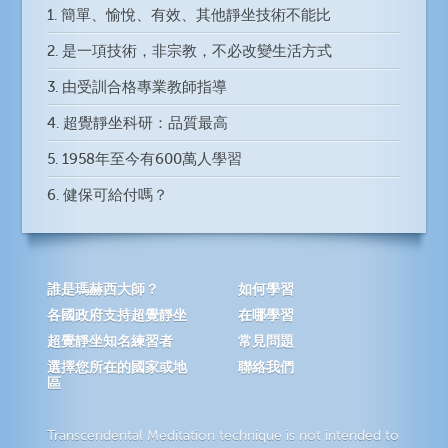
1. 簡單、愉悅、有效、其他靜坐技術不能比
2. 是一項技術，非宗教，不必改變生活方式
3. 由受訓合格專業教師指導
4. 超覺靜坐科研：品質最高
5. 1958年至今有600萬人學習
6. 健保可給付嗎？
誰是瑪赫西大師？
如何學習
各國政府支持超覺靜坐
在哪學習
超覺靜坐知名練習者
常見問題
選擇您所在的國家或地
聯絡我們
區
Transcendental Meditation technique is not intended to