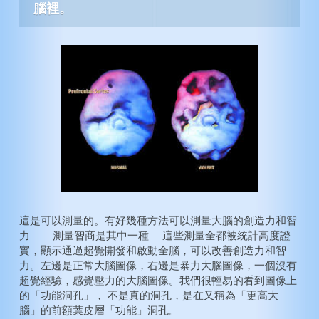
腦裡。
這是可以測量的。有好幾種方法可以測量大腦的創造力和智
力——-測量智商是其中一種—-這些測量全都被統計高度證
實，顯示通過超覺開發和啟動全腦，可以改善創造力和智
力。左邊是正常大腦圖像，右邊是暴力大腦圖像，一個沒有
超覺經驗，感覺壓力的大腦圖像。我們很輕易的看到圖像上
的「功能洞孔」， 不是真的洞孔，是在又稱為「更高大
腦」的前額葉皮層「功能」洞孔。