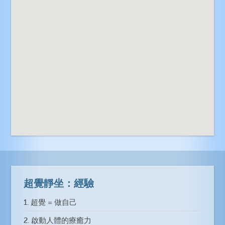
超覺靜坐：經驗
1. 超覺 = 做自己
2. 啟動人體的療癒力