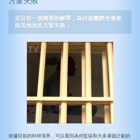
方案失敗
動脈硬化症
注意力不足過動症
膽固醇
智力
這兒有一個簡單的解釋，為何超覺靜坐奏效
糖尿病
創造力
而其他改造方案失敗 。
高血壓
纖維肌痛症
永遠年輕
戒煙
酗酒
毒癮
依據目前的科研境界，可以看到為何監獄和大多康復計劃的