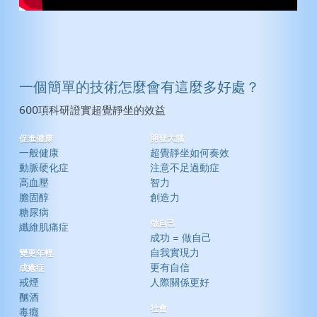
一個簡單的技術怎麼會有這麼多好處？
600項科研證實超覺靜坐的效益
促進健康
開發大腦
一般健康
超覺靜坐如何奏效
動脈硬化症
注意不足過動症
高血壓
智力
膽固醇
創造力
糖尿病
做自己
纖維肌痛症
成功 = 做自己
自我實現力
變更年輕
更有自信
成癒症
戒煙
人際關係更好
酗酒
社會
毒癮