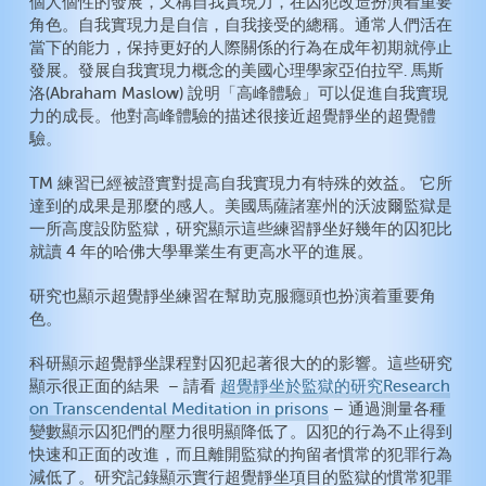
個人個性的發展，又稱自我實現力，在囚犯改造扮演着重要
角色。自我實現力是自信，自我接受的總稱。通常人們活在
當下的能力，保持更好的人際關係的行為在成年初期就停止
發展。發展自我實現力概念的美國心理學家亞伯拉罕. 馬斯
洛(Abraham Maslow) 說明「高峰體驗」可以促進自我實現
力的成長。他對高峰體驗的描述很接近超覺靜坐的超覺體
驗。
TM 練習已經被證實對提高自我實現力有特殊的效益。 它所
達到的成果是那麼的感人。美國馬薩諸塞州的沃波爾監獄是
一所高度設防監獄，研究顯示這些練習靜坐好幾年的囚犯比
就讀 4 年的哈佛大學畢業生有更高水平的進展。
研究也顯示超覺靜坐練習在幫助克服癮頭也扮演着重要角
色。
科研顯示超覺靜坐課程對囚犯起著很大的的影響。這些研究
顯示很正面的結果 – 請看
超覺靜坐於監獄的研究Research
on Transcendental Meditation in prisons
– 通過測量各種
變數顯示囚犯們的壓力很明顯降低了。囚犯的行為不止得到
快速和正面的改進，而且離開監獄的拘留者慣常的犯罪行為
減低了。研究記錄顯示實行超覺靜坐項目的監獄的慣常犯罪