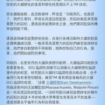
技術的大腦變化的速度和變化程度都比不上TM 技術。
當全腦被啟動，血流恢復時，即使是「功能洞孔」也復原
了。我們又看到，即使在高度設防監獄，所囚的都是承受嚴
重壓力的囚犯，通過規律超覺靜坐之後，他們重回監獄的機
率很明顯下降。
通過規律練習超覺靜坐技術，在進行各種活動時大腦前額葉
皮層將繼續活躍。一般承受高度壓力的囚犯們練習規律靜坐
後，他們會自動變得不再衝動，能夠控制自己的行為。接
著，他們開始做對的事情。
同樣的，在更有序的大腦與身體功能裡，大腦協調功能扮演
着重要角色。 EEG 協調性測量可以測量出大腦整體性協調
運作的的程度。研究顯示大腦EEG協調性跟自動自發，合乎
倫理行為有著密切關係。練習TM 會長期促進極高的大腦
EEG 協調性程度。「請看
大腦開發Brain Development
」
馬薩諸塞州的沃波爾監獄(Massaachusetts, Walpole Prison)
是一所高度設防的監獄。一項研究顯示練習超覺靜坐好幾年
的囚犯比就讀 4 年的哈佛大學畢業生有更高水平的進展—-
通過測量合乎倫常行為和自我發展。