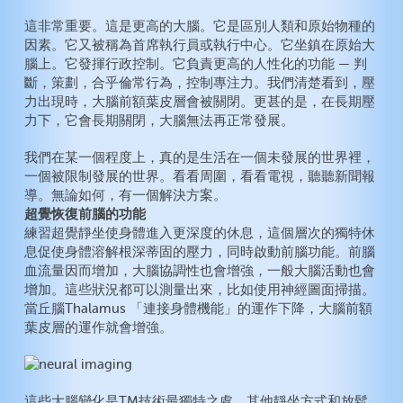
這非常重要。這是更高的大腦。它是區別人類和原始物種的
因素。它又被稱為首席執行員或執行中心。它坐鎮在原始大
腦上。它發揮行政控制。它負責更高的人性化的功能 — 判
斷，策劃，合乎倫常行為，控制專注力。我們清楚看到，壓
力出現時，大腦前額葉皮層會被關閉。更甚的是，在長期壓
力下，它會長期關閉，大腦無法再正常發展。
我們在某一個程度上，真的是生活在一個未發展的世界裡，
一個被限制發展的世界。看看周圍，看看電視，聽聽新聞報
導。無論如何，有一個解決方案。
超覺恢復前腦的功能
練習超覺靜坐使身體進入更深度的休息，這個層次的獨特休
息促使身體溶解根深蒂固的壓力，同時啟動前腦功能。前腦
血流量因而增加，大腦協調性也會增強，一般大腦活動也會
增加。這些狀況都可以測量出來，比如使用神經圖面掃描。
當丘腦Thalamus 「連接身體機能」的運作下降，大腦前額
葉皮層的運作就會增強。
這些大腦變化是TM技術最獨特之處。其他靜坐方式和放鬆