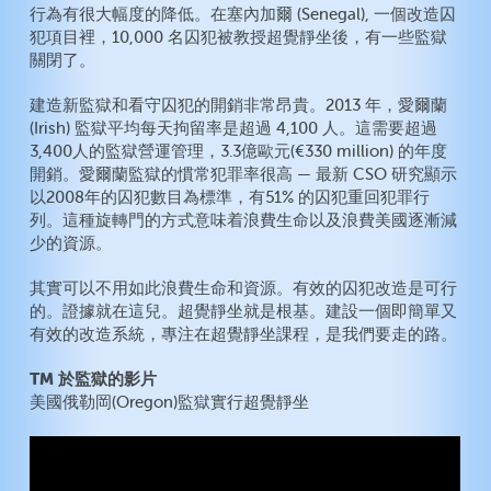
行為有很大幅度的降低。在塞內加爾 (Senegal), 一個改造囚
犯項目裡，10,000 名囚犯被教授超覺靜坐後，有一些監獄
關閉了。
建造新監獄和看守囚犯的開銷非常昂貴。2013 年，愛爾蘭
(Irish) 監獄平均每天拘留率是超過 4,100 人。這需要超過
3,400人的監獄營運管理，3.3億歐元(€330 million) 的年度
開銷。愛爾蘭監獄的慣常犯罪率很高 — 最新 CSO 研究顯示
以2008年的囚犯數目為標準，有51% 的囚犯重回犯罪行
列。這種旋轉門的方式意味着浪費生命以及浪費美國逐漸減
少的資源。
其實可以不用如此浪費生命和資源。有效的囚犯改造是可行
的。證據就在這兒。超覺靜坐就是根基。建設一個即簡單又
有效的改造系統，專注在超覺靜坐課程，是我們要走的路。
TM 於監獄的影片
美國俄勒岡(Oregon)監獄實行超覺靜坐