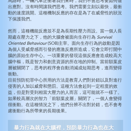
馬路時，一輛汽車正衝著我們來時，我們不會思考要如何做
出應對。沒有時間讓我們思考。我們需要立刻以最快，最衝
動的速度跳開。這種機制反應的存在是為了在威脅性的狀況
下保護我們。
然而，這種機能反應並不是為長期性壓力而設。當一個人長
期處在壓力之下，他的大腦會被面向生存行為
Survival
Oriented Behaviour
(SOB)主宰。面向生存行為的啟動是因
為個人受威脅感而引發的應激反應所造成，它會立即打開中
腦的原始生存中心。一項重要的發現這個反應會造成較高大
腦中樞，既是智力和創意資源的所在地的抑制。當前額葉皮
層被關閉了，思考的程序會自動消減成短期思考，進而變得
衝動。
目前預防犯罪中心所用的方法是教育人們對於錯以及對進行
侵害的人加以威脅和懲罰。這種方法會起到一定程度的效
益，但是對受到相當大壓力的人而言，這可能就不一樣了。
如果較高層次的智力「前額葉皮層」關閉了，一個人會變得
很衝動。在這種情況之下，他們分辨不出對於錯，也不會考
慮衝動行為所帶來的長期後果。
暴力行為就在大腦裡，預防暴力行為也在大