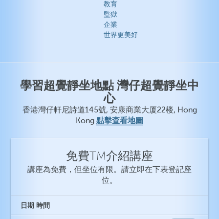
教育
監獄
企業
世界更美好
學習超覺靜坐地點 灣仔超覺靜坐中
心
香港灣仔軒尼詩道145號, 安康商業大厦22楼, Hong
點擊查看地圖
Kong
免費TM介紹講座
講座為免費，但坐位有限。請立即在下表登記座
位。
日期
時間