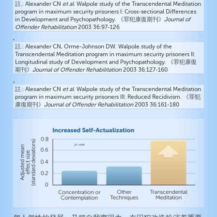
註.
Alexander CN
et al.
Walpole study of the Transcendental Meditation
program in maximum security prisoners I: Cross-sectional Differences
in Development and Psychopathology. 《罪犯康復期刊》
Journal of
Offender Rehabilitation
2003 36:97-126
,
註.
Alexander CN, Orme-Johnson DW. Walpole study of the
Transcendental Meditation program in maximum security prisoners II:
Longitudinal study of Development and Psychopathology. 《罪犯康復
期刊》
Journal of Offender Rehabilitation
2003 36:127-160
,
註.
Alexander CN
et al.
Walpole study of the Transcendental Meditation
program in maximum security prisoners III: Reduced Recidivism. 《罪犯
康復期刊》
Journal of Offender Rehabilitation
2003 36:161-180