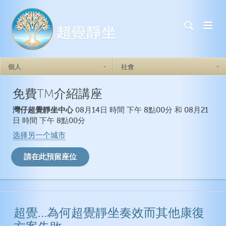
個人
社會
免費TM介紹講座
超覺靜坐如何奏效
超覺靜坐如何奏效
灣仔超覺靜坐中心
08月14日 時間 下午 8點00分 和 08月21
做自己
焦慮症
日 時間 下午 8點00分
自我實現力
憂鬱症
选择另一个城市
自信心
創傷後壓力症候群
人際關係
失眠症
情緒的穩定
衝動
超覺…為何超覺靜坐奏效而其他康復
一般健康
超覺靜坐如何奏效