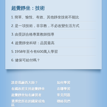
超覺靜坐：技術
1. 簡單、愉悅、有效、其他靜坐技術不能比
2. 是一項技術，非宗教，不必改變生活方式
3. 由受訓合格專業教師指導
4. 超覺靜坐科研：品質最高
5. 1958年至今有600萬人學習
6. 健保可給付嗎？
誰是瑪赫西大師？
如何學習
各國政府支持超覺靜坐
在哪學習
超覺靜坐知名練習者
常見問題
選擇您所在的國家或地
聯絡我們
區