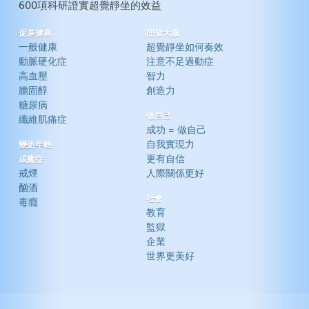
600項科研證實超覺靜坐的效益
促進健康
開發大腦
一般健康
超覺靜坐如何奏效
動脈硬化症
注意不足過動症
高血壓
智力
膽固醇
創造力
糖尿病
做自己
纖維肌痛症
成功 = 做自己
自我實現力
變更年輕
更有自信
成癒症
戒煙
人際關係更好
酗酒
社會
毒癮
教育
監獄
企業
世界更美好