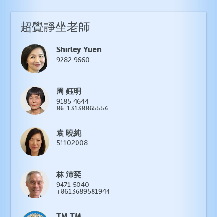
超覺靜坐老師
Shirley Yuen
9282 9660
周 鈺明
9185 4644
86-13138865556
袁 曉純
51102008
林 沛奕
9471 5040
+8613689581944
TM TM