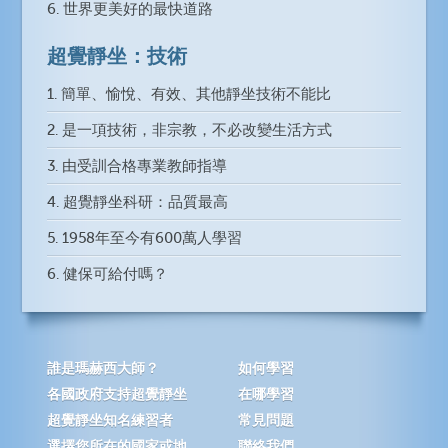
6. 世界更美好的最快道路
超覺靜坐：技術
1. 簡單、愉悅、有效、其他靜坐技術不能比
2. 是一項技術，非宗教，不必改變生活方式
3. 由受訓合格專業教師指導
4. 超覺靜坐科研：品質最高
5. 1958年至今有600萬人學習
6. 健保可給付嗎？
誰是瑪赫西大師？
如何學習
各國政府支持超覺靜坐
在哪學習
超覺靜坐知名練習者
常見問題
選擇您所在的國家或地
聯絡我們