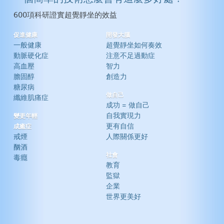
600項科研證實超覺靜坐的效益
促進健康
開發大腦
一般健康
超覺靜坐如何奏效
動脈硬化症
注意不足過動症
高血壓
智力
膽固醇
創造力
糖尿病
做自己
纖維肌痛症
成功 = 做自己
自我實現力
變更年輕
更有自信
成癒症
戒煙
人際關係更好
酗酒
社會
毒癮
教育
監獄
企業
世界更美好