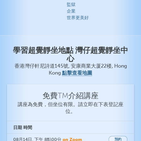
監獄
企業
世界更美好
學習超覺靜坐地點 灣仔超覺靜坐中
心
香港灣仔軒尼詩道145號, 安康商業大厦22楼, Hong
點擊查看地圖
Kong
免費TM介紹講座
講座為免費，但坐位有限。請立即在下表登記座
位。
日期
時間
on Zoom
08月14日
, 下午 8點00分
預約