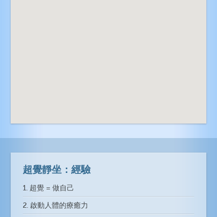
超覺靜坐：經驗
1. 超覺 = 做自己
2. 啟動人體的療癒力