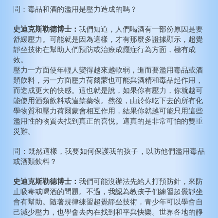
問：毒品和酒的濫用是壓力造成的嗎？
史迪克斯勒德博士：
我們知道，人們喝酒有一部份原因是要
舒緩壓力。可能就是因為這樣，才有那麼多證據顯示，超覺
靜坐技術在幫助人們預防或治療成癮症行為方面，極有成
效。
壓力一方面使年輕人變得越來越軟弱，進而要濫用毒品或酒
類飲料，另一方面壓力荷爾蒙也可能與酒精和毒品起作用，
而造成更大的快感。這也就是說，如果你有壓力，你就越可
能使用酒類飲料或違禁藥物。然後，由於你吃下去的所有化
學物質和壓力荷爾蒙會相互作用，結果你就越可能只用這些
濫用性的物質去找到真正的喜悅。這真的是非常可怕的雙重
災難。
問：既然這樣，我要如何保護我的孩子，以防他們濫用毒品
或酒類飲料？
史迪克斯勒德博士：
我們可能沒辦法先給人打預防針，來防
止吸毒或喝酒的問題。不過，我認為教孩子們練習超覺靜坐
會有幫助。隨著規律練習超覺靜坐技術，青少年可以學會自
己減少壓力，也學會去內在找到和平與快樂。世界各地的靜