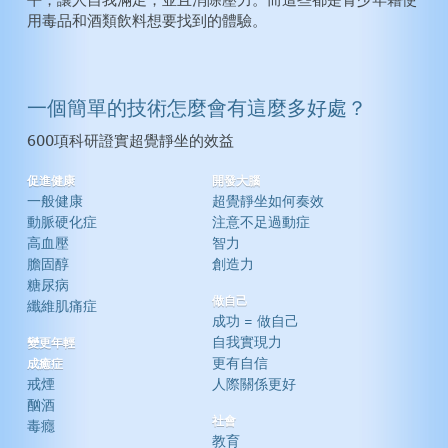
平，讓人自我滿足，並且消除壓力。而這些都是青少年藉使
用毒品和酒類飲料想要找到的體驗。
一個簡單的技術怎麼會有這麼多好處？
600項科研證實超覺靜坐的效益
促進健康
開發大腦
一般健康
超覺靜坐如何奏效
動脈硬化症
注意不足過動症
高血壓
智力
膽固醇
創造力
糖尿病
做自己
纖維肌痛症
成功 = 做自己
自我實現力
變更年輕
更有自信
成癒症
戒煙
人際關係更好
酗酒
社會
毒癮
教育