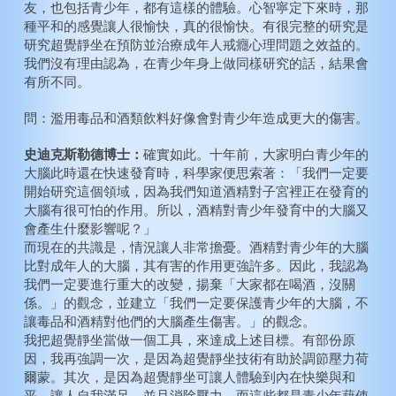
友，也包括青少年，都有這樣的體驗。心智寧定下來時，那
種平和的感覺讓人很愉快，真的很愉快。有很完整的研究是
研究超覺靜坐在預防並治療成年人戒癮心理問題之效益的。
我們沒有理由認為，在青少年身上做同樣研究的話，結果會
有所不同。
問：濫用毒品和酒類飲料好像會對青少年造成更大的傷害。
史迪克斯勒德博士：
確實如此。十年前，大家明白青少年的
大腦此時還在快速發育時，科學家便思索著：「我們一定要
開始研究這個領域，因為我們知道酒精對子宮裡正在發育的
大腦有很可怕的作用。所以，酒精對青少年發育中的大腦又
會產生什麼影響呢？」
而現在的共識是，情況讓人非常擔憂。酒精對青少年的大腦
比對成年人的大腦，其有害的作用更強許多。因此，我認為
我們一定要進行重大的改變，揚棄「大家都在喝酒，沒關
係。」的觀念，並建立「我們一定要保護青少年的大腦，不
讓毒品和酒精對他們的大腦產生傷害。」的觀念。
我把超覺靜坐當做一個工具，來達成上述目標。有部份原
因，我再強調一次，是因為超覺靜坐技術有助於調節壓力荷
爾蒙。其次，是因為超覺靜坐可讓人體驗到內在快樂與和