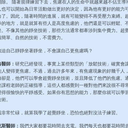
消除。 隨著規律練習下去，焦慮在人的生命中就越來越不佔主導
人也可以開始為日常活動做出更好的決定，因為他有更好的能力
力了。因此，隨著時間的進展，就有可能變得不再受壓力束縛。
棒的地方，就是就算有些人是高度焦慮的，他們還是可以輕鬆、
坐。不像其他的靜坐技術，那些方法通常都牽涉到集中費力。超
個簡單、自然的技術，不需費力。
強迫自己靜靜坐著靜坐，不會讓自己更焦慮嗎？
格醫師：
研究已經發現，事實上某些類型的「放鬆技術」確實會
的人變得更焦慮。不過，過去許多年來，有焦慮現象的好幾千人
驗卻是，他們可以學會超覺靜坐技術，並且降低了他們的焦慮。
坐課程老師的正確指導，這些人都感覺到一種對他們來說很不尋
覺得很愉快的平靜感受。如果你有思想的能力，那麼你就可以學
技術。
我非常忙碌，就算我學了超覺靜坐，恐怕也絕對沒法子練習。
克斯醫師：
我們大家都要花時間去充電。我們每天也都要花時間