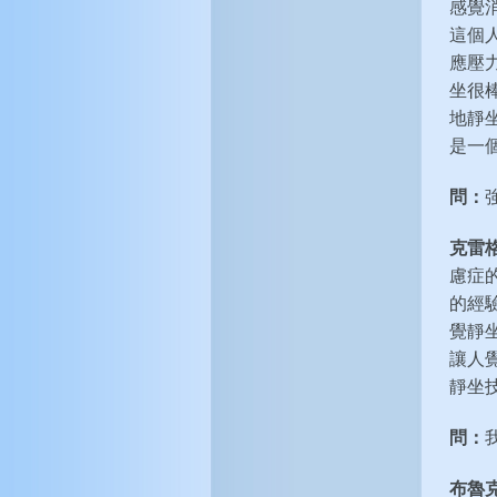
感覺
這個
應壓
坐很
地靜
是一
問：
克雷
慮症
的經
覺靜
讓人
靜坐
問：
布魯