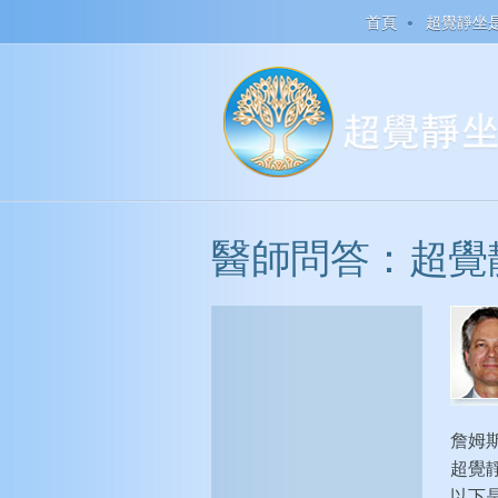
首頁
超覺靜坐
醫師問答：超覺
詹姆斯
超覺
以下