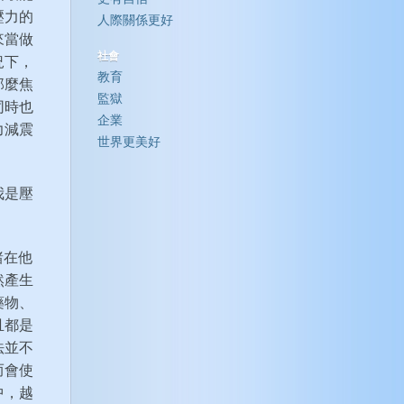
壓力的
人際關係更好
來當做
社會
況下，
教育
那麼焦
監獄
同時也
企業
力減震
世界更美好
我是壓
諸在他
然產生
藥物、
且都是
法並不
而會使
中，越