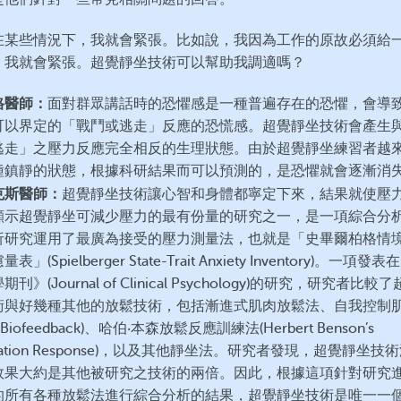
在某些情況下，我就會緊張。比如說，我因為工作的原故必須給
，我就會緊張。超覺靜坐技術可以幫助我調適嗎？
格醫師：
面對群眾講話時的恐懼感是一種普遍存在的恐懼，會導
可以界定的「戰鬥或逃走」反應的恐慌感。超覺靜坐技術會產生
逃走」之壓力反應完全相反的生理狀態。由於超覺靜坐練習者越
種鎮靜的狀態，根據科研結果而可以預測的，是恐懼就會逐漸消
克斯醫師：
超覺靜坐技術讓心智和身體都寧定下來，結果就使壓
顯示超覺靜坐可減少壓力的最有份量的研究之一，是一項綜合分
析研究運用了最廣為接受的壓力測量法，也就是「史畢爾柏格情
表」(Spielberger State-Trait Anxiety Inventory)。一項
刊》(Journal of Clinical Psychology)的研究，研究者比較
術與好幾種其他的放鬆技術，包括漸進式肌肉放鬆法、自我控制
 Biofeedback)、哈伯‧本森放鬆反應訓練法(Herbert Benson’s
axation Response)，以及其他靜坐法。研究者發現，超覺靜坐技
效果大約是其他被研究之技術的兩倍。因此，根據這項針對研究
的所有各種放鬆法進行綜合分析的結果，超覺靜坐技術是唯一一