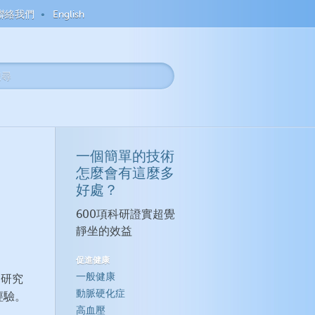
聯絡我們
English
一個簡單的技術
怎麼會有這麼多
好處？
600項科研證實超覺
靜坐的效益
促進健康
一般健康
是研究
動脈硬化症
經驗。
高血壓