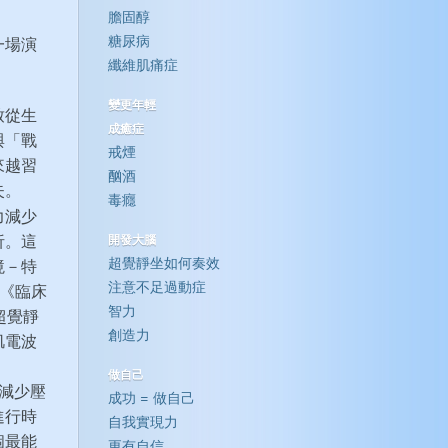
膽固醇
糖尿病
一場演
纖維肌痛症
變更年輕
致從生
成癒症
與「戰
戒煙
來越習
酗酒
失。
毒癮
力減少
析。這
開發大腦
超覺靜坐如何奏效
境－特
注意不足過動症
發表在《臨床
智力
了超覺靜
創造力
肌電波
做自己
術減少壓
成功 = 做自己
進行時
自我實現力
個最能
更有自信