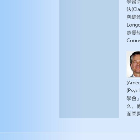
學醫師(
法(Cl
與總體
Long
超覺靜
Couns
(Ame
(Psy
學會」(
久。他
面問