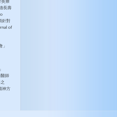
素針灸療
爾維德長壽
o
了一項針對
l of
學會」
會」
神病醫師
四年之
有精神方