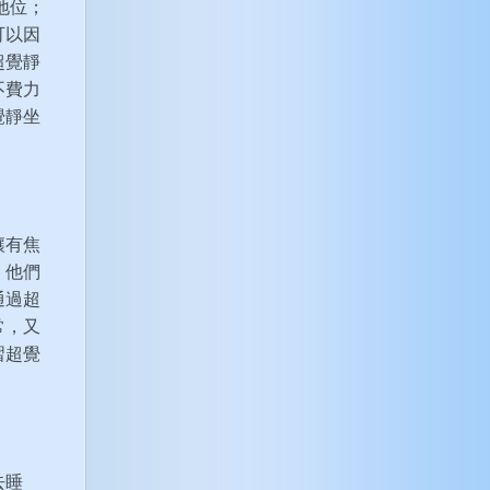
地位；
可以因
超覺靜
不費力
覺靜坐
讓有焦
，他們
通過超
常，又
習超覺
去睡