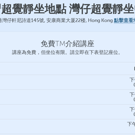
習超覺靜坐地點 灣仔超覺靜坐
點擊查看
灣仔軒尼詩道145號, 安康商業大厦22楼, Hong Kong
免費TM介紹講座
講座為免費，但坐位有限。請立即在下表登記座位。
下
下
下
下午