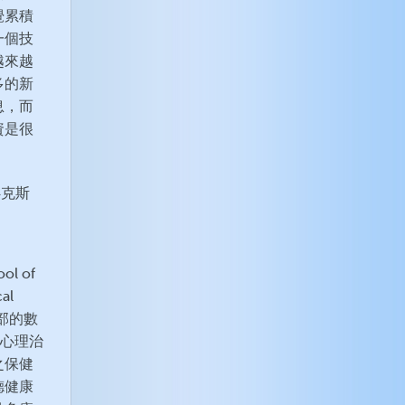
覺累積
一個技
越來越
多的新
息，而
資是很
魯克斯
l of
al
部的數
人心理治
之保健
德健康