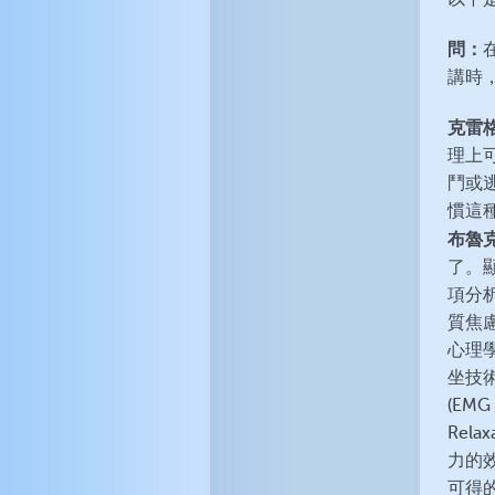
問：
講時
克雷
理上
鬥或
慣這
布魯
了。
項分
質焦慮量
心理學期
坐技
(EMG
Rel
力的
可得