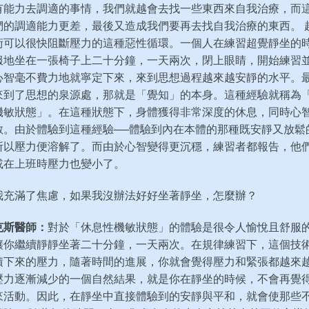
有能力去調適的事情，我們就越會去找一些東西來自我治療，而
們的調適能力更差，最後又造成我們要再去找自我治療的東西。 
術可以很快阻斷壓力的這種惡性循環。一個人在練習超覺靜坐的
服地坐在一張椅子上二十分鐘，一天兩次，閉上眼睛，開始練習
心智毫不費力地就寧定下來，來到思想過程越來越安靜的水平。
來到了思想的泉源處，那就是「覺知」的本身。這種經驗就稱為
機敏狀態」。在這種狀態下，身體獲得非常深度的休息，同時心
敏。由於體驗到這種經驗──體驗到內在本體的那種既安靜又放鬆
所以壓力便溶解了。而由於心智變得更沉穩，練習者都報告，他
或在上班時壓力也變小了。
我充滿了焦慮，如果我沒辦法好好坐著靜坐，怎麼辦？
克斯醫師：
對於「休息性機敏狀態」的體驗是很令人愉悅且舒服
讓你繼續靜靜坐著二十分鐘，一天兩次。在規律練習下，這個技
積下來的壓力，隨著時間的進展，你就會覺得壓力和緊張都越來
壓力逐漸減少的一個自然結果，就是你在靜坐的時候，不會再覺
來活動。因此，在靜坐中直接體驗到的安靜與平和，就會使那些