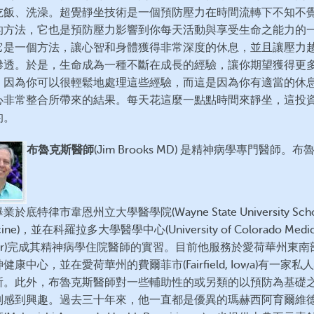
吃飯、洗澡。超覺靜坐技術是一個預防壓力在時間流轉下不知不
的方法，它也是預防壓力影響到你每天活動與享受生命之能力的
它是一個方法，讓心智和身體獲得非常深度的休息，並且讓壓力
滲透。於是，生命成為一種不斷在成長的經驗，讓你期望獲得更
，因為你可以很輕鬆地處理這些經驗，而這是因為你有適當的休
心非常整合所帶來的結果。每天花這麼一點點時間來靜坐，這投
的。
布魯克斯醫師
(Jim Brooks MD) 是精神病學專門醫師。布
於底特律市韋恩州立大學醫學院(Wayne State University Schoo
cine)，並在科羅拉多大學醫學中心(University of Colorado Medic
nter)完成其精神病學住院醫師的實習。目前他服務於愛荷華州東南
健康中心，並在愛荷華州的費爾菲市(Fairfield, Iowa)有一家私
所。此外，布魯克斯醫師對一些輔助性的或另類的以預防為基礎
別感到興趣。過去三十年來，他一直都是優異的瑪赫西阿育爾維