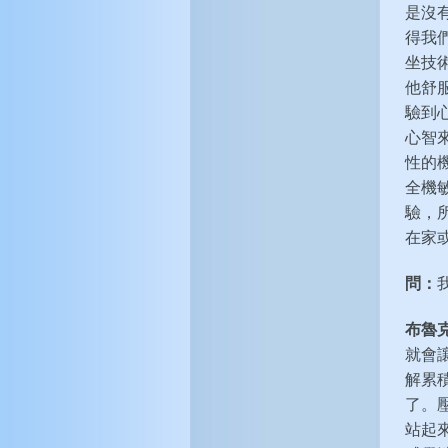
是沒
得我
坐技
他舒
驗到
心智
性的
全機
驗，
在家
問：
布魯
就會
解累
了。
站起