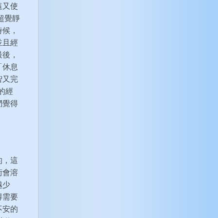
這又使
超覺靜
時候，
並且經
最後，
「休息
智又完
的經
們覺得
的，這
術會溶
越少
得需要
不安的