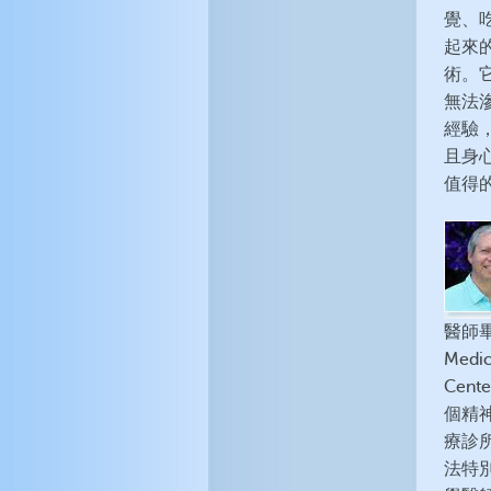
覺、
起來
術。
無法
經驗
且身
值得
醫師畢業
Medi
Ce
個精神
療診
法特