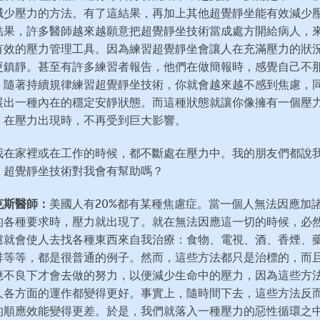
減少壓力的方法。有了這結果，再加上其他超覺靜坐能有效減少
結果，許多醫師越來越願意把超覺靜坐技術當成處方開給病人，
有效的壓力管理工具。因為練習超覺靜坐會讓人在充滿壓力的狀
更鎮靜。甚至有許多練習者報告，他們在做簡報時，感覺自己不
。隨著持續規律練習超覺靜坐技術，你就會越來越不感到焦慮，
展出一種內在的穩定安靜狀態。而這種狀態就讓你像擁有一個壓
，在壓力出現時，不再受到巨大影響。
我在家裡或在工作的時候，都不斷處在壓力中。我的朋友們都說
。超覺靜坐技術對我會有幫助嗎？
克斯醫師：
美國人有20%都有某種焦慮症。當一個人無法因應加
的各種要求時，壓力就出現了。就在無法因應這一切的時候，必
慮就會使人去找各種東西來自我治療：食物、電視、酒、香煙、
啡等等，都是很普通的例子。然而，這些方法都只是治標的，而
應不良下才會去做的努力，以便減少生命中的壓力，因為這些方
人各方面的運作都變得更好。事實上，隨時間下去，這些方法反
的順應效能變得更差。於是，我們就落入一種壓力的惡性循環之