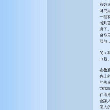
有效
研究
一種
感到
慮了
會發
器般
問：
力包
布魯
身上
的焦
或咖
在適
會讓
個人