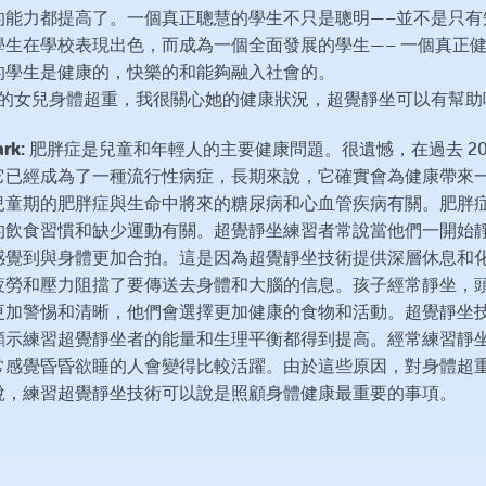
的能力都提高了。一個真正聰慧的學生不只是聰明—–並不是只有
學生在學校表現出色，而成為一個全面發展的學生—– 一個真正
的學生是健康的，快樂的和能夠融入社會的。
 我的女兒身體超重，我很關心她的健康狀況，超覺靜坐可以有幫助
ark:
肥胖症是兒童和年輕人的主要健康問題。很遺憾，在過去 20
它已經成為了一種流行性病症，長期來說，它確實會為健康帶來
兒童期的肥胖症與生命中將來的糖尿病和心血管疾病有關。肥胖
的飲食習慣和缺少運動有關。超覺靜坐練習者常說當他們一開始
感覺到與身體更加合拍。這是因為超覺靜坐技術提供深層休息和
疲勞和壓力阻擋了要傳送去身體和大腦的信息。孩子經常靜坐，
更加警惕和清晰，他們會選擇更加健康的食物和活動。超覺靜坐
顯示練習超覺靜坐者的能量和生理平衡都得到提高。經常練習靜
常感覺昏昏欲睡的人會變得比較活躍。由於這些原因，對身體超
說，練習超覺靜坐技術可以說是照顧身體健康最重要的事項。