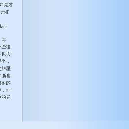
知識才
健康和
嗎？
 年
一些後
症也與
靜坐，
化解壓
頭腦會
技術的
坐，那
重的兒