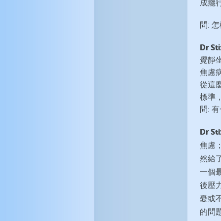
成癮
問:
Dr St
覺靜
焦慮
從這
標準
問:
Dr St
焦慮
然給
一個
後壓
憂或
的問