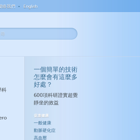
聯絡我們
English
一個簡單的技術
怎麼會有這麼多
好處？
學科
600項科研證實超覺
靜坐的效益
促進健康
ro
一般健康
動脈硬化症
高血壓