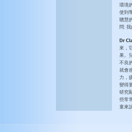
環境
使到
聰慧
問:
Dr Cl
來，
果。
不良
就會
力，
變得
研究
些常
童來