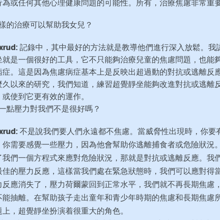
行為或任何其他心理健康問題的可能性。所有，治療焦慮非常重
 怎樣的治療可以幫助我女兒？
ixrud:
記錄中，其中最好的方法就是教導他們進行深入放鬆。我
坐就是一個很好的工具，它不只能夠治療兒童的焦慮問題，也能
病症。這是因為焦慮病症基本上是反映出超過動的對抗或逃離反
麼久以來的研究，我們知道，練習超覺靜坐能夠改進對抗或逃離
，或使到它更有效的運作。
 有一點壓力對我們不是很好嗎？
ixrud:
不是說我們要人們永遠都不焦慮。當威脅性出現時，你要
；你需要感覺一些壓力，因為他會幫助你逃離捕食者或危險狀況
了我們一個方程式來應對危險狀況，那就是對抗或逃離反應。我
最佳的壓力反應，這樣當我們處在緊急狀態時，我們可以應對得
力反應消失了，壓力荷爾蒙回到正常水平，我們就不再長期焦慮
不能抽離。在幫助孩子走出童年和青少年時期的焦慮和長期焦慮
題上，超覺靜坐扮演着很重大的角色。