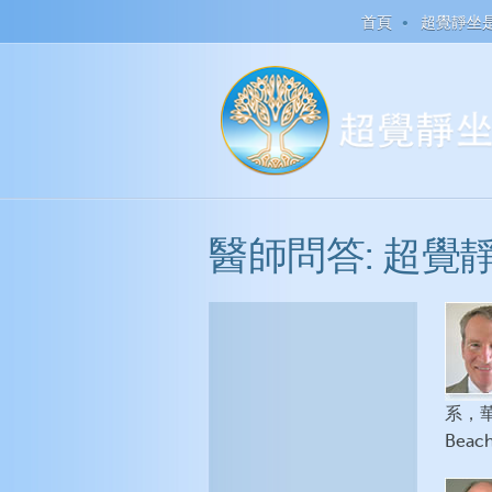
首頁
超覺靜坐
醫師問答: 超
系，華
Beac