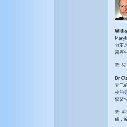
Willi
Mary
力不足
醫療
問:
Dr Cl
究已
校的
學習
問:
慮，