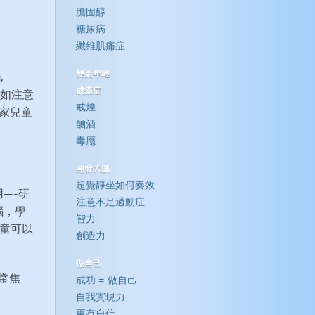
膽固醇
糖尿病
纖維肌痛症
變更年輕
,
成癒症
研究如注意
戒煙
國家兒童
酗酒
毒癮
開發大腦
超覺靜坐如何奏效
—-研
注意不足過動症
腦，學
智力
兒童可以
創造力
做自己
常焦
成功 = 做自己
自我實現力
更有自信