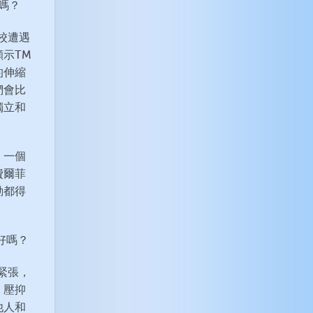
嗎？
校遭遇
示TM
的伸縮
們會比
獨立和
。一個
費爾菲
動都得
好嗎？
緊張，
，壓抑
他人和