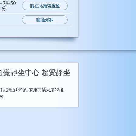
 7點30
請在此預留座位
分
請通知我
超覺靜坐中心 超覺靜坐
尼詩道145號, 安康商業大厦22楼,
ng