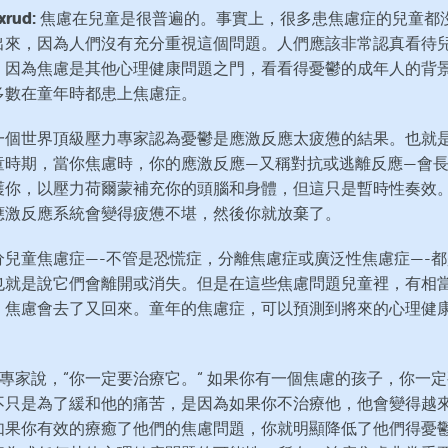
ixrud:
焦慮在兒童是很普遍的。事實上，很多患焦慮症的兒童都
出來，因為人們沒有充分重視這個問題。人們應該非常認真看待
，因為焦慮是其他心理健康問題之門，看看得憂鬱的成年人的背
多數在童年時都患上焦慮症。
一個世界頂級壓力專家認為憂鬱是應激反應太疲憊的結果。也就
童時期，當你焦慮時，你的應激反應—又稱對抗或逃離反應—會
護你，以壓力荷爾蒙補充你的頭腦和身體，但這只是暫時性奏效
應激反應系統會變得疲憊不堪，然後你就放棄了。
分兒童焦慮症—-不管是恐慌症，分離焦慮症或廣泛性焦慮症—-
也就是說它們會離開或消失。但是在這些焦慮問題兒童裡，有相
，焦慮會去了又回來。童年的焦慮症，可以預測到將來的心理健
以專家說，“你一定要治療它。“ 如果你有一個焦慮的孩子，你一
不只是為了緩和他的痛苦，是因為如果你不治療他，他會變得越
如果你有效的療癒了他們的焦慮問題，你就明顯降低了他們得憂