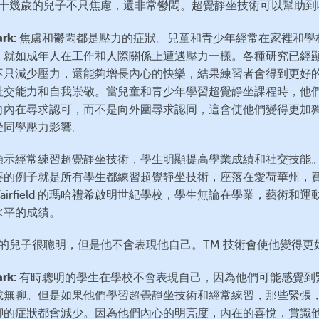
 我十幾歲的兒子不只焦慮，還非常鬱悶。超覺靜坐技術可以幫助到
ark:
焦慮和鬱悶都是壓力的症狀。兒童和青少年經常在家裡和學
，就如成年人在工作和人際關係上遭遇壓力一樣。各種研究已經顯
不只減少壓力，還能夠增長內心的快樂，結果練習者會得到更好
社交能力和自我崇敬。當兒童和青少年學習超覺靜坐課程時，他
向內在尋求認可，而不是向外圍尋求認同，這會使他們變得更加
受同學壓力影響。
顯示經常練習超覺靜坐技術，學生明顯提高學業成績和社交技能
要的例子就是所有學生都練習超覺靜坐技術，座落在愛荷華州，
Fairfield 的瑪哈禮希啟明世紀學校，學生無論在學業，藝術和運
水平的成績。
 我的兒子很聰明，但是他不會表現他自己。TM 技術會使他變得更
ark:
有時聰明的學生在學校不會表現自己，因為他們可能感覺到
或無聊。但是如果他們學習超覺靜坐技術和經常練習，那些緊張
聊的症狀都會減少。因為他們內心的明亮度，內在的喜悅，賞識