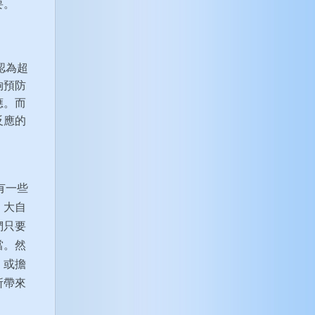
要。
認為超
夠預防
應。而
反應的
有一些
。大自
們只要
當。然
，或擔
所帶來