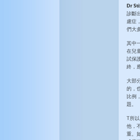
Dr St
診斷
慮症
們大
其中
在兒
試保
終，
大部
的，
比例
題。
T所
他，
重。