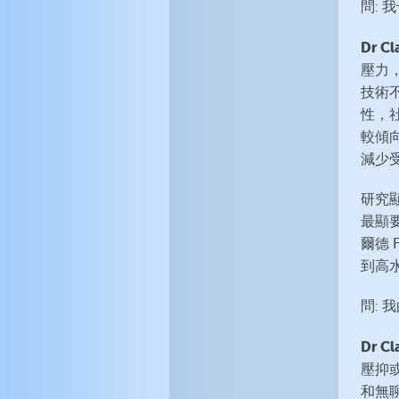
問:
Dr Cl
壓力
技術
性，
較傾
減少
研究
最顯
爾德 
到高
問:
Dr Cl
壓抑
和無