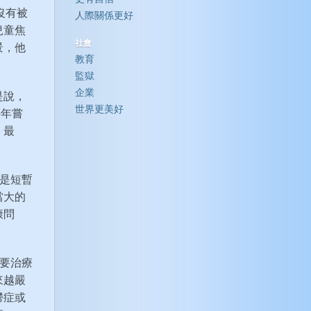
沒有被
人際關係更好
兒童焦
社會
景，他
教育
監獄
企業
是說，
世界更美好
長年嘗
。最
都是短暫
當大的
康問
定要治療
來越嚴
鬱症或