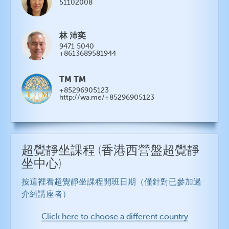
51102008
林 沛奕
9471 5040
+8613689581944
TM TM
+85296905123
http://wa.me/+85296905123
超覺靜坐課程
(香港西營盤超覺靜
坐中心)
按這裡看超覺靜坐課程開班日期（僅針對已參加過
介紹講座者）
Click here to choose a different country