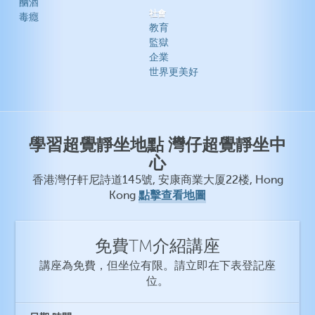
酗酒
社會
毒癮
教育
監獄
企業
世界更美好
學習超覺靜坐地點 灣仔超覺靜坐中
心
香港灣仔軒尼詩道145號, 安康商業大厦22楼, Hong
點擊查看地圖
Kong
免費TM介紹講座
講座為免費，但坐位有限。請立即在下表登記座
位。