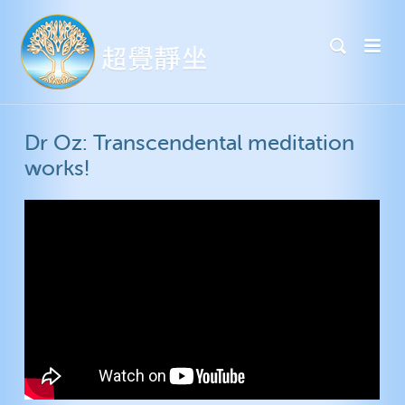
Dr Oz: Transcendental meditation
works!