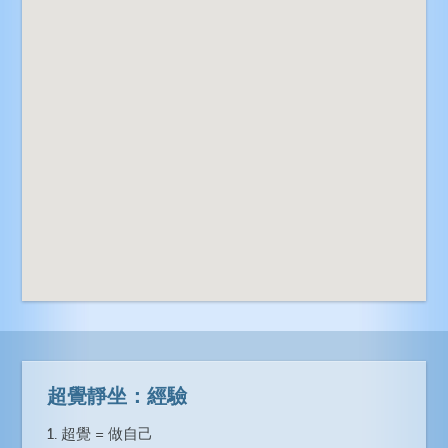
超覺靜坐：經驗
1. 超覺 = 做自己