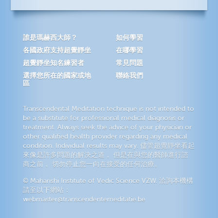
誰是瑪赫西大師？
如何學習
各國政府支持超覺靜坐
在哪學習
超覺靜坐知名練習者
常見問題
選擇您所在的國家或地
聯絡我們
區
Transcendental Meditation technique is not intended to
be a substitute for professional medical diagnosis or
treatment. Always seek the advice of your physician or
other qualified health provider regarding any medical
condition. Individual results may vary. 儘管超覺靜坐看起
來像是許多問題的解決之道， 但是在與您的醫師進行諮
商之前， 切勿停止您一向在接受的任何治療。
© Maharishi Institute of Vedic Science VZW. 洽詢本機構
請至以下網站：
webmaster@transcendentemeditatie.be