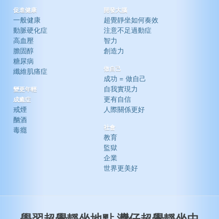
促進健康
開發大腦
一般健康
超覺靜坐如何奏效
動脈硬化症
注意不足過動症
高血壓
智力
膽固醇
創造力
糖尿病
做自己
纖維肌痛症
成功 = 做自己
自我實現力
變更年輕
更有自信
成癒症
戒煙
人際關係更好
酗酒
社會
毒癮
教育
監獄
企業
世界更美好
學習超覺靜坐地點 灣仔超覺靜坐中