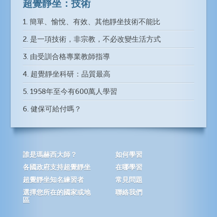
超覺靜坐：技術
1. 簡單、愉悅、有效、其他靜坐技術不能比
2. 是一項技術，非宗教，不必改變生活方式
3. 由受訓合格專業教師指導
4. 超覺靜坐科研：品質最高
5. 1958年至今有600萬人學習
6. 健保可給付嗎？
誰是瑪赫西大師？
如何學習
各國政府支持超覺靜坐
在哪學習
超覺靜坐知名練習者
常見問題
選擇您所在的國家或地
聯絡我們
區