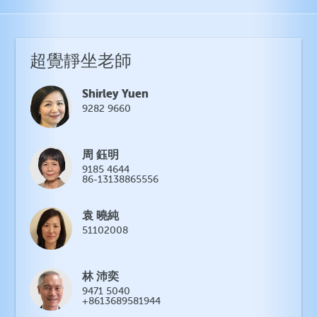
超覺靜坐老師
Shirley Yuen
9282 9660
周 鈺明
9185 4644
86-13138865556
袁 曉純
51102008
林 沛奕
9471 5040
+8613689581944