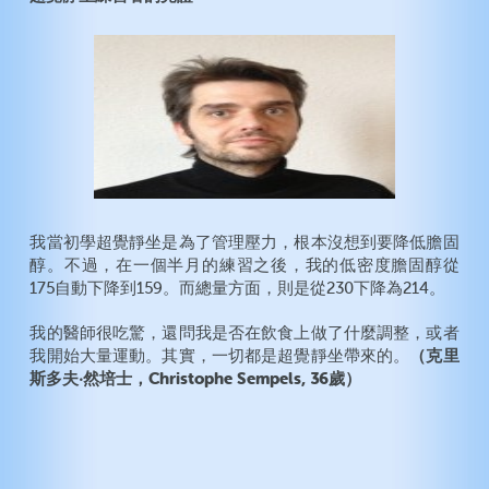
我當初學超覺靜坐是為了管理壓力，根本沒想到要降低膽固
醇。不過，在一個半月的練習之後，我的低密度膽固醇從
175自動下降到159。而總量方面，則是從230下降為214。
我的醫師很吃驚，還問我是否在飲食上做了什麼調整，或者
（克里
我開始大量運動。其實，一切都是超覺靜坐帶來的。
斯多夫‧然培士，Christophe Sempels, 36歲）