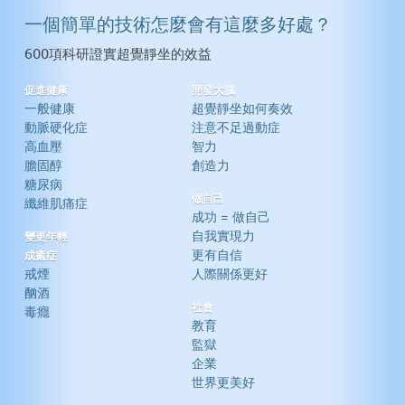
一個簡單的技術怎麼會有這麼多好處？
600項科研證實超覺靜坐的效益
促進健康
開發大腦
一般健康
超覺靜坐如何奏效
動脈硬化症
注意不足過動症
高血壓
智力
膽固醇
創造力
糖尿病
做自己
纖維肌痛症
成功 = 做自己
自我實現力
變更年輕
更有自信
成癒症
戒煙
人際關係更好
酗酒
社會
毒癮
教育
監獄
企業
世界更美好