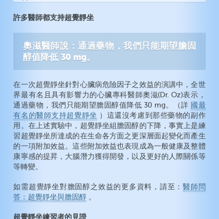
許多醫師都支持超覺靜坐
奧滋醫師說：通過藥物，我們只能期望膽固
醇值降低 30 mg。
在一次超覺靜坐針對心臟病危險因子之效益的演講中，全世
界最有名且具有影響力的心臟專科醫師奧滋(Dr. Oz)表示，
通過藥物，我們只能期望膽固醇值降低 30 mg。（詳
國最
有名的醫師支持超覺靜坐
）這還沒考慮到那些藥物的副作
用。在上述實驗中，超覺靜坐組膽固醇的下降，事實上是練
習超覺靜坐所達成的在生命各方面之更深層面起變化而產生
的一項附加效益。這些附加效益也表現成為一般健康及整體
康寧感的提昇，大腦潛力獲得開發，以及更好的人際關係等
等轉變。
如需超覺靜坐對膽固醇之效益的更多資料，請至：
醫師問
答：超覺靜坐與膽固醇
。
超覺靜坐練習者的見證