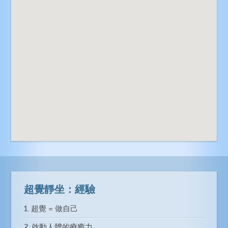
超覺靜坐：經驗
1. 超覺 = 做自己
2. 啟動人體的療癒力