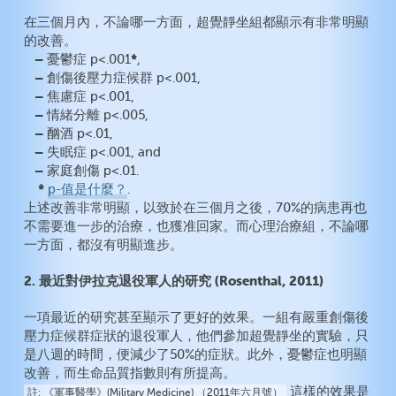
在三個月內，不論哪一方面，超覺靜坐組都顯示有非常明顯
的改善。
–
*
憂鬱症 p<.001
,
–
創傷後壓力症候群 p<.001,
–
焦慮症 p<.001,
–
情緒分離 p<.005,
–
酗酒 p<.01,
–
失眠症 p<.001, and
–
家庭創傷 p<.01.
*
p-值是什麼？
.
上述改善非常明顯，以致於在三個月之後，70%的病患再也
不需要進一步的治療，也獲准回家。而心理治療組，不論哪
一方面，都沒有明顯進步。
2. 最近對伊拉克退役軍人的研究 (Rosenthal, 2011)
一項最近的研究甚至顯示了更好的效果。一組有嚴重創傷後
壓力症候群症狀的退役軍人，他們參加超覺靜坐的實驗，只
是八週的時間，便減少了50%的症狀。此外，憂鬱症也明顯
改善，而生命品質指數則有所提高。
這樣的效果是
註
《軍事醫學》(Military Medicine) （2011年六月號）