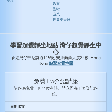
毒癮
教育
監獄
企業
世界更美好
學習超覺靜坐地點 灣仔超覺靜坐中
心
香港灣仔軒尼詩道145號, 安康商業大厦22楼, Hong
點擊查看地圖
Kong
免費TM介紹講座
講座為免費，但坐位有限。請立即在下表登記座
位。
日期
時間