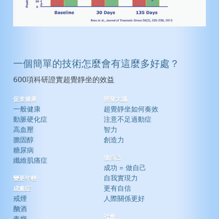
一個簡單的技術怎麼會有這麼多好處？
600項科研證實超覺靜坐的效益
促進健康
開發大腦
一般健康
超覺靜坐如何奏效
動脈硬化症
注意不足過動症
高血壓
智力
膽固醇
創造力
糖尿病
做自己
纖維肌痛症
成功 = 做自己
自我實現力
變更年輕
更有自信
成癒症
戒煙
人際關係更好
酗酒
社會