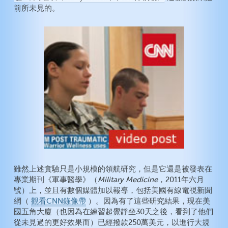
前所未見的。
雖然上述實驗只是小規模的領航研究，但是它還是被發表在
專業期刊《軍事醫學》（
Military Medicine
，2011年六月
號）上，並且有數個媒體加以報導，包括美國有線電視新聞
網（
觀看CNN錄像帶
）。因為有了這些研究結果，現在美
國五角大廈（也因為在練習超覺靜坐30天之後，看到了他們
從未見過的更好效果而）已經撥款250萬美元，以進行大規