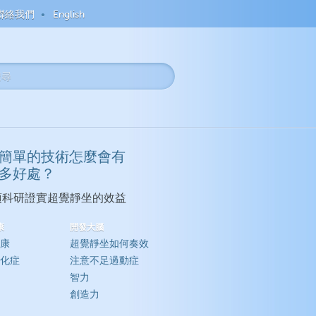
聯絡我們
English
簡單的技術怎麼會有
多好處？
0項科研證實超覺靜坐的效益
康
開發大腦
康
超覺靜坐如何奏效
化症
注意不足過動症
智力
創造力