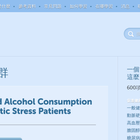
是什麼
參考資料
常見問題
如何學習
在哪學習
消息
一個
群
這麼
60
促進健
一般健
動脈硬
高血壓
膽固醇
糖尿病