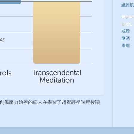
纖維肌
變更年
成癒症
戒煙
酗酒
毒癮
創傷壓力治療的病人在學習了超覺靜坐課程後顯