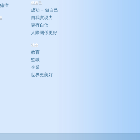
做自己
痛症
成功 = 做自己
自我實現力
輕
更有自信
人際關係更好
社會
教育
監獄
企業
世界更美好