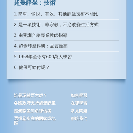
超覺靜坐：技術
1. 簡單、愉悅、有效、其他靜坐技術不能比
2. 是一項技術，非宗教，不必改變生活方式
3. 由受訓合格專業教師指導
4. 超覺靜坐科研：品質最高
5. 1958年至今有600萬人學習
6. 健保可給付嗎？
誰是瑪赫西大師？
如何學習
各國政府支持超覺靜坐
在哪學習
超覺靜坐知名練習者
常見問題
選擇您所在的國家或地
聯絡我們
區