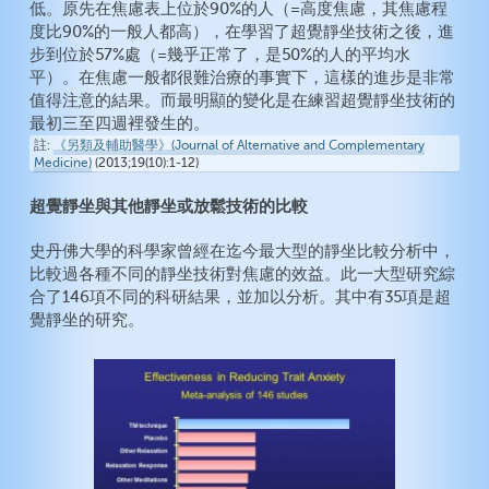
低。原先在焦慮表上位於90%的人（=高度焦慮，其焦慮程
度比90%的一般人都高），在學習了超覺靜坐技術之後，進
步到位於57%處（=幾乎正常了，是50%的人的平均水
平）。在焦慮一般都很難治療的事實下，這樣的進步是非常
值得注意的結果。而最明顯的變化是在練習超覺靜坐技術的
最初三至四週裡發生的。
註
《另類及輔助醫學》(Journal of Alternative and Complementary
Medicine)
(2013;19(10):1-12)
超覺靜坐與其他靜坐或放鬆技術的比較
史丹佛大學的科學家曾經在迄今最大型的靜坐比較分析中，
比較過各種不同的靜坐技術對焦慮的效益。此一大型研究綜
合了146項不同的科研結果，並加以分析。其中有35項是超
覺靜坐的研究。