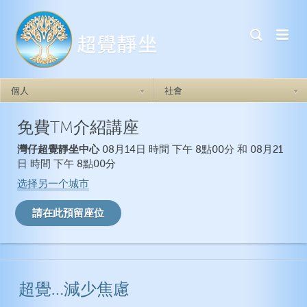
個人
社會
免費TM介紹講座
超覺靜坐如何奏效
超覺靜坐如何奏效
灣仔超覺靜坐中心
08月14日 時間 下午 8點00分 和 08月21
做自己
焦慮症
日 時間 下午 8點00分
自我實現力
憂鬱症
选择另一个城市
自信心
創傷後壓力症候群
人際關係
失眠症
情緒的穩定
衝動
超覺…減少焦慮
一般健康
超覺靜坐如何奏效