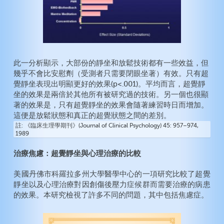
此一分析顯示，大部份的靜坐和放鬆技術都有一些效益，但
幾乎不會比安慰劑（受測者只需要閉眼坐著）有效。只有超
覺靜坐表現出明顯更好的效果(p<.001)。平均而言，超覺靜
坐的效果是兩倍於其他所有被研究過的技術。另一個也很顯
著的效果是，只有超覺靜坐的效果會隨著練習時日而增加。
這便是放鬆狀態和真正的超覺狀態之間的差別。
註
《臨床生理學期刊》(Journal of Clinical Psychology) 45: 957–974,
1989
治療焦慮：超覺靜坐與心理治療的比較
美國丹佛市科羅拉多州大學醫學中心的一項研究比較了超覺
靜坐以及心理治療對因創傷後壓力症候群而需要治療的病患
的效果。本研究檢視了許多不同的問題，其中包括焦慮症。