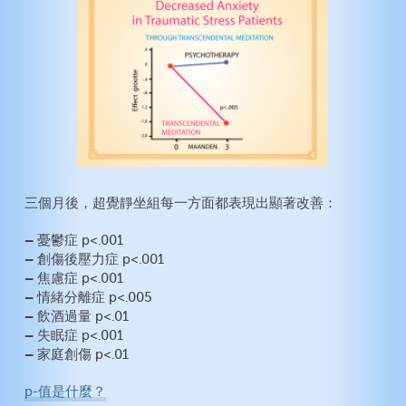
三個月後，超覺靜坐組每一方面都表現出顯著改善：
–
憂鬱症 p<.001
–
創傷後壓力症 p<.001
–
焦慮症 p<.001
–
情緒分離症 p<.005
–
飲酒過量 p<.01
–
失眠症 p<.001
–
家庭創傷 p<.01
p-值是什麼？