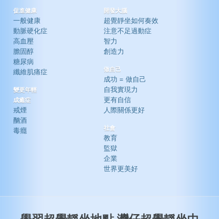
促進健康
開發大腦
一般健康
超覺靜坐如何奏效
動脈硬化症
注意不足過動症
高血壓
智力
膽固醇
創造力
糖尿病
做自己
纖維肌痛症
成功 = 做自己
自我實現力
變更年輕
更有自信
成癒症
戒煙
人際關係更好
酗酒
社會
毒癮
教育
監獄
企業
世界更美好