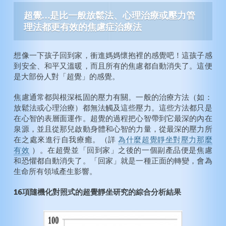
動脈硬化症
注意力不足過動症
超覺…是比一般放鬆法、心理治療或壓力管
膽固醇
智力
理法都更有效的焦慮症治療法
糖尿病
創造力
高血壓
想像一下孩子回到家，衝進媽媽懷抱裡的感覺吧！這孩子感
纖維肌痛症
到安全、和平又溫暖，而且所有的焦慮都自動消失了。這便
是大部份人對「超覺」的感覺。
永遠年輕
戒煙
焦慮通常都與根深柢固的壓力有關。一般的治療方法（如：
酗酒
放鬆法或心理治療）都無法觸及這些壓力。這些方法都只是
在心智的表層面運作。超覺的過程把心智帶到它最深的內在
毒癮
泉源，並且從那兒啟動身體和心智的力量，從最深的壓力所
在之處來進行自我療癒。（詳
為什麼超覺靜坐對壓力那麼
有效
）。在超覺並「回到家」之後的一個副產品便是焦慮
和恐懼都自動消失了。「回家」就是一種正面的轉變，會為
生命所有領域產生影響。
16項隨機化對照式的超覺靜坐研究的綜合分析結果