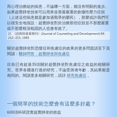
而心理治療組的病患，不論哪一方面，都沒有明顯的進步。
如果超覺靜坐技術可以用來改善最嚴重的創傷性壓力症狀
（上述這些病患都是參加過戰爭的榮民），那麼或許我們可
以很安全地假設：超覺靜坐對於治療那些症狀並不那麼嚴重
或不那麼根深柢固的人也會有效了。
註
《諮商與發展期刊》(Journal of Counseling and Development) 64:
212–215, 1985
關於超覺靜坐對恐懼症和焦慮症的效果的更多問題請至下頁
閱讀：
醫師問答：超覺靜坐與焦慮症
目前已有超過35項關於超覺靜坐對焦慮症之效益的相關研
究。世界各國進行過的研究，不論受測者年齡，其結果都是
相同的。閱讀更多相關研究，請詳
研究焦慮症
。
一個簡單的技術怎麼會有這麼多好處？
600項科研證實超覺靜坐的效益