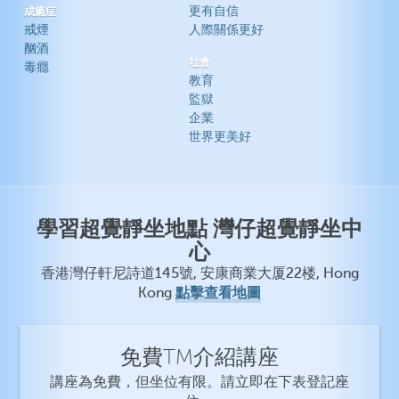
更有自信
成癒症
戒煙
人際關係更好
酗酒
社會
毒癮
教育
監獄
企業
世界更美好
學習超覺靜坐地點 灣仔超覺靜坐中
心
香港灣仔軒尼詩道145號, 安康商業大厦22楼, Hong
點擊查看地圖
Kong
免費TM介紹講座
講座為免費，但坐位有限。請立即在下表登記座