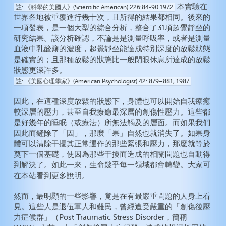
本實驗在
註
《科學的美國人》(Scientific American) 226:84-90 1972
世界各地被重覆進行幾十次，且所得的結果都相同。後來的
一項發表，是一個大型的綜合分析，整合了31項超覺靜坐的
研究結果。該分析確認，不論是是測量呼吸率，或者是測量
血液中乳酸鹽的濃度，超覺靜坐能達成特別深度的放鬆狀態
是確實的；且那種放鬆的狀態比一般閉眼休息所達成的放鬆
狀態更深許多。
註
《美國心理學家》(American Psychologist)
42: 879–881, 1987
因此，在這種深度放鬆的狀態下，身體也可以開始自我療癒
較深層的壓力，甚至自我療癒最深層的創傷性壓力。這些都
是好幾年的睡眠（或療法）所無法觸及的層面。而如果我們
因此而鏟除了「因」，那麼「果」自然也就消失了。如果身
體可以清除干擾其正常運作的那些緊張和壓力，那麼就等於
奠下一個基礎，使因為那些干擾而造成的相關問題也自動得
到解決了。如此一來，生命幾乎每一領域都會轉變。大家可
在本站看到更多說明。
然而，最明顯的一些影響，竟是在有最嚴重問題的人身上看
見。這些人是退伍軍人和難民，曾經遭受嚴重的「創傷後壓
力症候群」（Post Traumatic Stress Disorder，簡稱