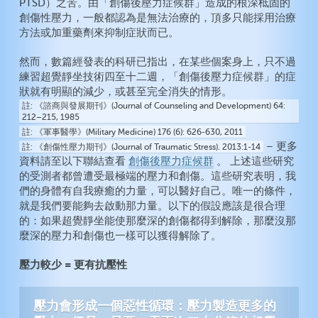
PTSD）之苦。由「創傷後壓力症候群」造成的根深柢固的
創傷性壓力，一般都認為是無法治療的，頂多只能採用治療
方法或加重藥劑來抑制症狀而已。
然而，數篇經發表的科研已指出，在某些個案身上，只不過
練習超覺靜坐技術四至十二週，「創傷後壓力症候群」的症
狀就有明顯的減少，或甚至完全消失的情形。
註
《諮商與發展期刊》(Journal of Counseling and Development) 64:
212–215, 1985
註
《軍事醫學》(Military Medicine) 176 (6): 626-630, 2011
– 更多
註
《創傷性壓力期刊》(Journal of Traumatic Stress)
.
2013:1-14
資料請至以下聯結查看
創傷後壓力症候群
。 上述這些研究
的受測者都曾遭受最極端的壓力和創傷。這些研究表明，我
們的身體有自我療癒的力量，可以醫好自己。唯一的條件，
就是我們要能夠去啟動那力量。以下的假設應該是很合理
的：如果超覺靜坐能使那麼深的創傷都得到解除，那麼沒那
麼深的壓力和創傷也一樣可以獲得解除了。
壓力較少 = 更有抗壓性
壓力會形成一個惡性循環：壓力製造更多的