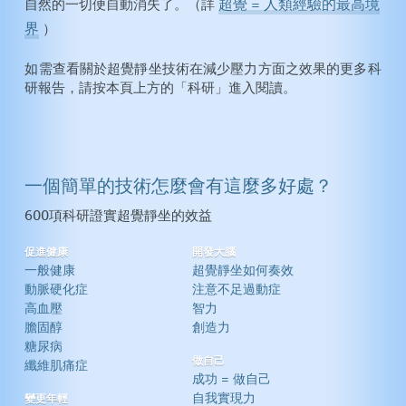
超覺 = 人類經驗的最高境
自然的一切便自動消失了。（詳
界
）
如需查看關於超覺靜坐技術在減少壓力方面之效果的更多科
研報告，請按本頁上方的「科研」進入閱讀。
一個簡單的技術怎麼會有這麼多好處？
600項科研證實超覺靜坐的效益
促進健康
開發大腦
一般健康
超覺靜坐如何奏效
動脈硬化症
注意不足過動症
高血壓
智力
膽固醇
創造力
糖尿病
做自己
纖維肌痛症
成功 = 做自己
自我實現力
變更年輕