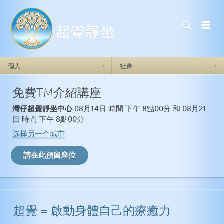
個人
社會
免費TM介紹講座
超覺靜坐如何奏效
超覺靜坐如何奏效
灣仔超覺靜坐中心
08月14日 時間 下午 8點00分 和 08月21
做自己
焦慮症
日 時間 下午 8點00分
自我實現力
憂鬱症
选择另一个城市
自信心
創傷後壓力症候群
人際關係
失眠症
情緒的穩定
衝動
超覺 = 啟動身體自己的療癒力
一般健康
超覺靜坐如何奏效