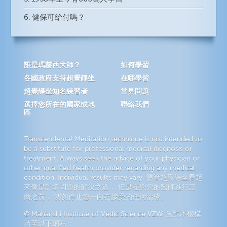
6. 健保可給付嗎？
誰是瑪赫西大師？
如何學習
各國政府支持超覺靜坐
在哪學習
超覺靜坐知名練習者
常見問題
選擇您所在的國家或地
聯絡我們
區
Transcendental Meditation technique is not intended to
be a substitute for professional medical diagnosis or
treatment. Always seek the advice of your physician or
other qualified health provider regarding any medical
condition. Individual results may vary. 儘管超覺靜坐看起
來像是許多問題的解決之道， 但是在與您的醫師進行諮
商之前， 切勿停止您一向在接受的任何治療。
© Maharishi Institute of Vedic Science VZW. 洽詢本機構
請至以下網站：