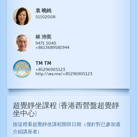
袁 曉純
51102008
林 沛奕
9471 5040
+8613689581944
TM TM
+85296905123
http://wa.me/+85296905123
超覺靜坐課程
(香港西營盤超覺靜
坐中心)
按這裡看超覺靜坐課程開班日期（僅針對已參加過
介紹講座者）