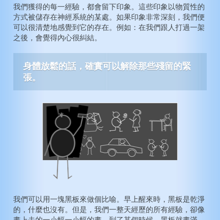
我們獲得的每一經驗，都會留下印象。這些印象以物質性的
動脈硬化症
注意力不足過動症
方式被儲存在神經系統的某處。如果印象非常深刻，我們便
膽固醇
智力
可以很清楚地感覺到它的存在。例如：在我們跟人打過一架
糖尿病
創造力
之後，會覺得內心很糾結。
高血壓
纖維肌痛症
身體放鬆的話，確實可以解除那些殘留的緊
張。
永遠年輕
戒煙
酗酒
毒癮
我們可以用一塊黑板來做個比喻。早上醒來時，黑板是乾淨
的，什麼也沒有。但是，我們一整天經歷的所有經驗，卻像