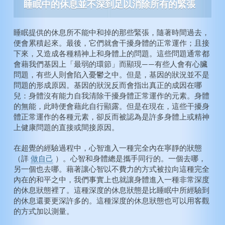
睡眠中的休息並不深到足以消除所有的緊張
睡眠提供的休息所不能中和掉的那些緊張，隨著時間過去，
便會累積起來。最後，它們就會干擾身體的正常運作；且接
下來，又造成各種精神上和身體上的問題。這些問題通常都
會藉我們基因上「最弱的環節」而顯現——有些人會有心臟
問題，有些人則會陷入憂鬱之中。但是，基因的狀況並不是
問題的形成原因。基因的狀況反而會指出真正的成因在哪
兒：身體沒有能力自我清除干擾身體正常運作的元素。身體
的無能，此時便會藉此自行顯露。但是在現在，這些干擾身
體正常運作的各種元素，卻反而被認為是許多身體上或精神
上健康問題的直接或間接原因。
在超覺的經驗過程中，心智進入一種完全內在寧靜的狀態
（詳
做自己
）。心智和身體總是攜手同行的。一個去哪，
另一個也去哪。藉著讓心智以不費力的方式被拉向這種完全
內在的和平之中，我們事實上也就讓身體進入一種非常深度
的休息狀態裡了。這種深度的休息狀態是比睡眠中所經驗到
的休息還要更深許多的。這種深度的休息狀態也可以用客觀
的方式加以測量。