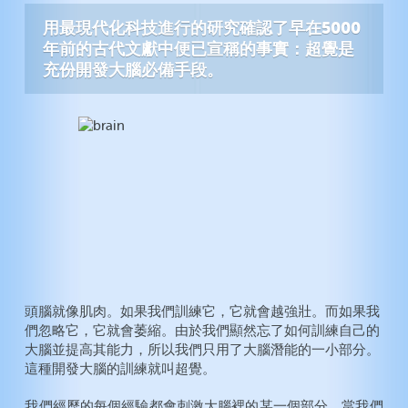
動脈硬化症
注意力不足過動症
用最現代化科技進行的研究確認了早在5000
膽固醇
智力
年前的古代文獻中便已宣稱的事實：超覺是
充份開發大腦必備手段。
糖尿病
創造力
高血壓
纖維肌痛症
永遠年輕
戒煙
酗酒
毒癮
頭腦就像肌肉。如果我們訓練它，它就會越強壯。而如果我
們忽略它，它就會萎縮。由於我們顯然忘了如何訓練自己的
大腦並提高其能力，所以我們只用了大腦潛能的一小部分。
這種開發大腦的訓練就叫超覺。
我們經歷的每個經驗都會刺激大腦裡的某一個部分。當我們