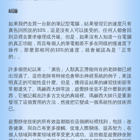
結論
如果我們去買一台新的筆記型電腦，結果發現它的速度只有
廣告詞所說的10%，這是沒有人可以接受的。任何人都會回
到店裡去要求修理或升級。但是，如果沒有人知道一台電腦
的真正功能，而且每個人的筆電都差不多在同樣的慢速度下
操作，那麼那相同的10%的速度，就會被認為是「正常
的」。
許多個世紀以來，「廣告」人類真正潛能何在的老師都已經
出現過了。這些老師有時候也會舉出神經系統的例子，來說
明真正的可能性是什麼。但是，獲得這結果的練習技術卻常
常都遺失了。瑪赫西大師常說，超覺靜坐並不是什麼新的東
西，它被記載在許多古文化的典籍裡。瑪赫西大師只是重新
發現了這個實用的方法，然後把它變成一個系統性的技術而
已。
超覺靜坐技術的所有效益都能在這個網站裡找到，包括：改
善健康、與自己有更多接觸、促進人際關係、提高智力，在
個人領域與專業領域裡享受更大成功。這些都是超覺靜坐附