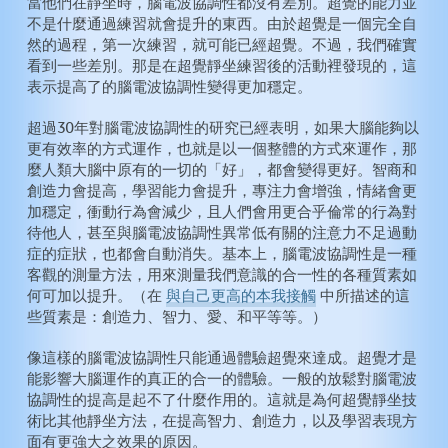
當他們在靜坐時，腦電波協調性都沒有差別。超覺的能力並
不是什麼通過練習就會提升的東西。由於超覺是一個完全自
然的過程，第一次練習，就可能已經超覺。不過，我們確實
看到一些差別。那是在超覺靜坐練習後的活動裡發現的，這
表示提高了的腦電波協調性變得更加穩定。
超過30年對腦電波協調性的研究已經表明，如果大腦能夠以
更有效率的方式運作，也就是以一個整體的方式來運作，那
麼人類大腦中原有的一切的「好」，都會變得更好。智商和
創造力會提高，學習能力會提升，專注力會增強，情緒會更
加穩定，衝動行為會減少，且人們會用更合乎倫常的行為對
待他人，甚至與腦電波協調性異常低有關的注意力不足過動
症的症狀，也都會自動消失。基本上，腦電波協調性是一種
客觀的測量方法，用來測量我們意識的合一性的各種質素如
何可加以提升。（在
與自己更高的本我接觸
中所描述的這
些質素是：創造力、智力、愛、和平等等。）
像這樣的腦電波協調性只能通過體驗超覺來達成。超覺才是
能影響大腦運作的真正的合一的體驗。一般的放鬆對腦電波
協調性的提高是起不了什麼作用的。這就是為何超覺靜坐技
術比其他靜坐方法，在提高智力、創造力，以及學習表現方
面有更強大之效果的原因。