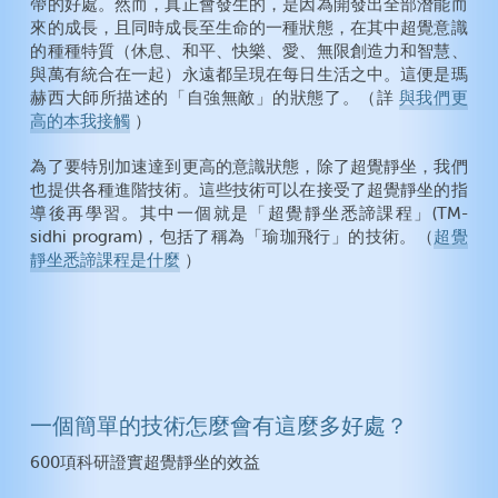
帶的好處。然而，真正會發生的，是因為開發出全部潛能而
來的成長，且同時成長至生命的一種狀態，在其中超覺意識
的種種特質（休息、和平、快樂、愛、無限創造力和智慧、
與萬有統合在一起）永遠都呈現在每日生活之中。這便是瑪
赫西大師所描述的「自強無敵」的狀態了。（詳
與我們更
高的本我接觸
）
為了要特別加速達到更高的意識狀態，除了超覺靜坐，我們
也提供各種進階技術。這些技術可以在接受了超覺靜坐的指
導後再學習。其中一個就是「超覺靜坐悉諦課程」(TM-
sidhi program)，包括了稱為「瑜珈飛行」的技術。（
超覺
靜坐悉諦課程是什麼
）
一個簡單的技術怎麼會有這麼多好處？
600項科研證實超覺靜坐的效益