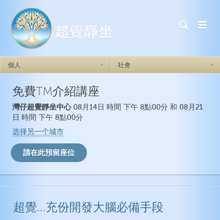
個人
社會
免費TM介紹講座
超覺靜坐如何奏效
超覺靜坐如何奏效
灣仔超覺靜坐中心
08月14日 時間 下午 8點00分 和 08月21
做自己
焦慮症
日 時間 下午 8點00分
自我實現力
憂鬱症
选择另一个城市
自信心
創傷後壓力症候群
人際關係
失眠症
情緒的穩定
衝動
超覺…充份開發大腦必備手段
一般健康
超覺靜坐如何奏效