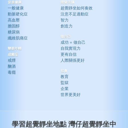
促進健康
開發大腦
一般健康
超覺靜坐如何奏效
動脈硬化症
注意不足過動症
高血壓
智力
膽固醇
創造力
糖尿病
做自己
纖維肌痛症
成功 = 做自己
自我實現力
變更年輕
更有自信
成癒症
戒煙
人際關係更好
酗酒
社會
毒癮
教育
監獄
企業
世界更美好
學習超覺靜坐地點 灣仔超覺靜坐中