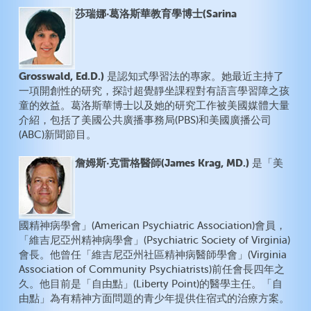
莎瑞娜‧葛洛斯華教育學博士(Sarina
Grosswald, Ed.D.)
是認知式學習法的專家。她最近主持了
一項開創性的研究，探討超覺靜坐課程對有語言學習障之孩
童的效益。葛洛斯華博士以及她的研究工作被美國媒體大量
介紹，包括了美國公共廣播事務局(PBS)和美國廣播公司
(ABC)新聞節目。
詹姆斯‧克雷格醫師(James Krag, MD.)
是「美
國精神病學會」(American Psychiatric Association)會員，
「維吉尼亞州精神病學會」(Psychiatric Society of Virginia)
會長。他曾任「維吉尼亞州社區精神病醫師學會」(Virginia
Association of Community Psychiatrists)前任會長四年之
久。他目前是「自由點」(Liberty Point)的醫學主任。「自
由點」為有精神方面問題的青少年提供住宿式的治療方案。