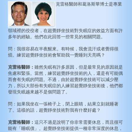
克雷格醫師和葛洛斯華博士是專業
動脈硬化症
注意力不足過動症
膽固醇
智力
糖尿病
創造力
高血壓
領域裡的佼佼者，在超覺靜坐技術對失眠症的效益方面有許
多年的經驗。他們在此回答一些常見的相關問題。
纖維肌痛症
永遠年輕
問：我很容易在半夜醒來。有時候，我會流汗或者覺得很
戒煙
煩。練習超覺靜坐技術會幫助我一覺睡到天亮嗎？
酗酒
克雷格醫師：
雖然失眠有許多原因，但是最常見的原因就是
毒癮
焦慮和緊張。當然，練習超覺靜坐技術的人，還是有可能偶
而會有失眠的問題。不過，由於超覺靜坐技術可以減少壓
力，所以大部份有失眠症的人練習超覺靜坐技術後，他們都
發現失眠越來越不是個問題了。
問：如果我坐在一張椅子上，閉上眼睛，結果立刻就睡著
了。這樣的話，超覺靜坐技術對我有什麼好處？
克雷格醫師：
這只不過是說明了你非常需要休息，而且很可
能有「睡眠債」。超覺靜坐技術提供一種非常深度的休息，