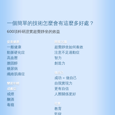
一個簡單的技術怎麼會有這麼多好處？
600項科研證實超覺靜坐的效益
促進健康
開發大腦
一般健康
超覺靜坐如何奏效
動脈硬化症
注意不足過動症
高血壓
智力
膽固醇
創造力
糖尿病
做自己
纖維肌痛症
成功 = 做自己
自我實現力
變更年輕
更有自信
成癒症
戒煙
人際關係更好
酗酒
社會
毒癮
教育
監獄