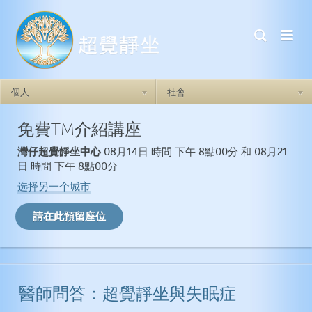
個人
社會
免費TM介紹講座
超覺靜坐如何奏效
超覺靜坐如何奏效
灣仔超覺靜坐中心
08月14日 時間 下午 8點00分 和 08月21
做自己
焦慮症
日 時間 下午 8點00分
自我實現力
憂鬱症
选择另一个城市
自信心
創傷後壓力症候群
人際關係
失眠症
情緒的穩定
衝動
醫師問答：超覺靜坐與失眠症
一般健康
超覺靜坐如何奏效