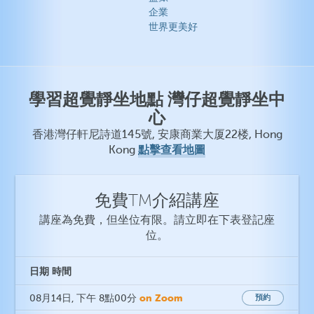
企業
世界更美好
學習超覺靜坐地點 灣仔超覺靜坐中
心
香港灣仔軒尼詩道145號, 安康商業大厦22楼, Hong
點擊查看地圖
Kong
免費TM介紹講座
講座為免費，但坐位有限。請立即在下表登記座
位。
日期
時間
on Zoom
08月14日
, 下午 8點00分
預約