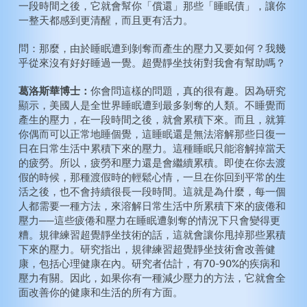
一段時間之後，它就會幫你「償還」那些「睡眠債」，讓你
一整天都感到更清醒，而且更有活力。
問：那麼，由於睡眠遭到剝奪而產生的壓力又要如何？我幾
乎從來沒有好好睡過一覺。超覺靜坐技術對我會有幫助嗎？
葛洛斯華博士：
你會問這樣的問題，真的很有趣。因為研究
顯示，美國人是全世界睡眠遭到最多剝奪的人類。不睡覺而
產生的壓力，在一段時間之後，就會累積下來。而且，就算
你偶而可以正常地睡個覺，這睡眠還是無法溶解那些日復一
日在日常生活中累積下來的壓力。這種睡眠只能溶解掉當天
的疲勞。所以，疲勞和壓力還是會繼續累積。即使在你去渡
假的時候，那種渡假時的輕鬆心情，一旦在你回到平常的生
活之後，也不會持續很長一段時間。這就是為什麼，每一個
人都需要一種方法，來溶解日常生活中所累積下來的疲倦和
壓力──這些疲倦和壓力在睡眠遭剝奪的情況下只會變得更
糟。規律練習超覺靜坐技術的話，這就會讓你甩掉那些累積
下來的壓力。研究指出，規律練習超覺靜坐技術會改善健
康，包括心理健康在內。研究者估計，有70-90%的疾病和
壓力有關。因此，如果你有一種減少壓力的方法，它就會全
面改善你的健康和生活的所有方面。